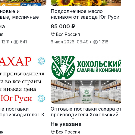
рновые и
Подсолнечное масло
вые, масличные
наливом от завода Юг Руси
 корма
на
85 000 ₽
ия
Вся Россия
 12:11
•
641
6 июл 2026, 08:49
•
1 218
ые поставки
Оптовые поставки сахара от
 производителя ГК
производителя Хохольский
сахарный комбинат
Не указана
ия
Вся Россия