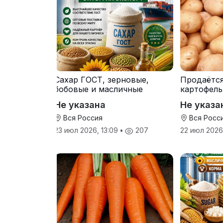
Сахар ГОСТ, зерновые,
Продаётс
бобовые и масличные
картофель
культуры оптом
от произв
Не указана
Не указа
Вся Россия
Вся Росс
23 июл 2026, 13:09
•
207
22 июл 2026,