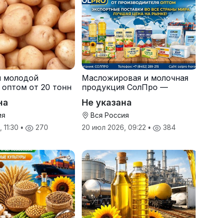
я молодой
Масложировая и молочная
 оптом от 20 тонн
продукция СолПро —
одителя
экспортные поставки
на
Не указана
ия
Вся Россия
 11:30
•
270
20 июл 2026, 09:22
•
384