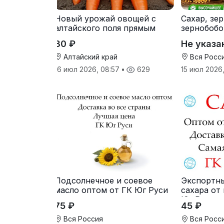
Новый урожай овощей с
Сахар, зе
алтайского поля прямым
зернобобо
оптом
культуры,
30 ₽
Не указа
Алтайский край
Вся Росс
16 июл 2026, 08:57
•
629
15 июл 2026,
Подсолнечное и соевое
Экспортн
масло оптом от ГК Юг Руси
сахара от
Юг Руси
75 ₽
45 ₽
Вся Россия
Вся Росс