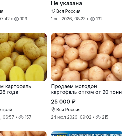
Не указана
ия
Вся Россия
 07:42
•
109
1 авг 2026, 08:23
•
132
м картофель
Продаём молодой
26 года
картофель оптом от 20 тонн
от производителя
25 000 ₽
й край
Вся Россия
, 06:57
•
157
24 июл 2026, 09:02
•
215