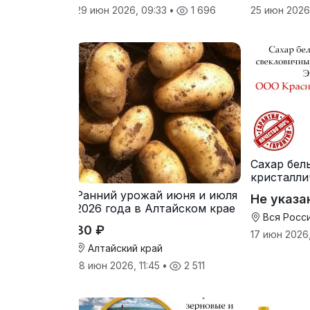
29 июн 2026, 09:33
•
1 696
25 июн 2026
Сахар бел
кристалли
свеклович
Ранний урожай июня и июля
Не указа
производ
2026 года в Алтайском крае
Вся Росс
30 ₽
17 июн 2026
Алтайский край
18 июн 2026, 11:45
•
2 511