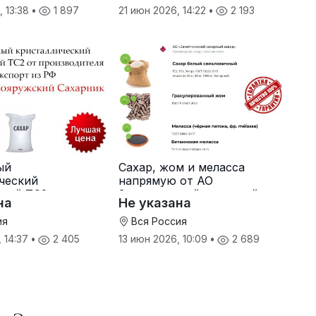
, 13:38
•
1 897
21 июн 2026, 14:22
•
2 193
ый
Сахар, жом и меласса
ческий
напрямую от АО
ный ТС2 от
Земетчинский сахарный
на
Не указана
ителя
завод
ия
Вся Россия
, 14:37
•
2 405
13 июн 2026, 10:09
•
2 689