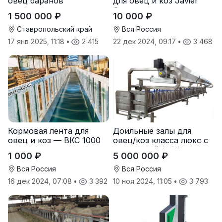
овец баранов
для овец и коз Javier
Camara
1 500 000 ₽
10 000 ₽
Ставропольский край
Вся Россия
17 янв 2025, 11:18
•
2 415
22 дек 2024, 09:17
•
3 468
Кормовая лента для
Доильные залы для
овец и коз — ВКС 1000
овец/коз класса люкс с
кормушкой 1×24 —
1 000 ₽
5 000 000 ₽
нержавеющая сталь
SYLCO HELLAS (Греция)
Вся Россия
Вся Россия
16 дек 2024, 07:08
•
3 392
10 ноя 2024, 11:05
•
3 793