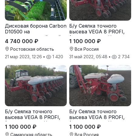
Дисковая борона Carbon
Б/у Сеялка точного
D10500 на
высева VEGA 8 PROFI,
подпружиненной стойке
(производство Червона
4 740 000 ₽
1 100 000 ₽
(3D)
Зирка), 2016 г., в
отличном состоянии
Ростовская область
Вся Россия
21 мар 2023, 12:26
•
1 420
31 май 2022, 05:48
•
2 734
Б/у Сеялка точного
Б/у Сеялка точного
высева VEGA 8 PROFI,
высева VEGA 8 PROFI,
(производство Червона
(производство Червона
1 100 000 ₽
1 100 000 ₽
Зирка), 2016 г., в
Зирка), 2016 г., в
отличном состоянии
отличном состоянии
Самарская область
Вся Россия