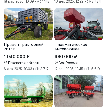
18 мар 2026, 10:09
•
1 143
16 дек 2025, 12:22
•
3 434
Прицеп тракторный
Пневматическое
2птс10
высевающее
устройство Folio R-8, R-
1 040 000 ₽
690 000 ₽
12
Псковская область
Вся Россия
8 дек 2025, 10:03
•
3 717
12 сен 2025, 12:45
•
5 619