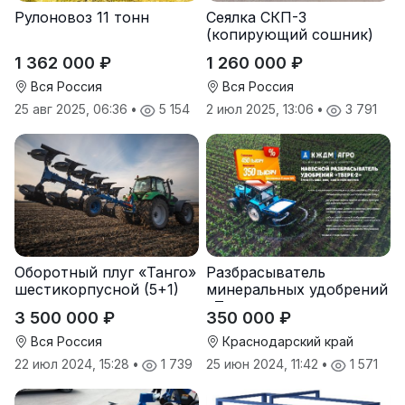
Рулоновоз 11 тонн
Сеялка СКП-3
(копирующий сошник)
1 362 000 ₽
1 260 000 ₽
Вся Россия
Вся Россия
25 авг 2025, 06:36
•
5 154
2 июл 2025, 13:06
•
3 791
Оборотный плуг «Танго»
Разбрасыватель
шестикорпусной (5+1)
минеральных удобрений
«Тверк»
3 500 000 ₽
350 000 ₽
Вся Россия
Краснодарский край
22 июл 2024, 15:28
•
1 739
25 июн 2024, 11:42
•
1 571