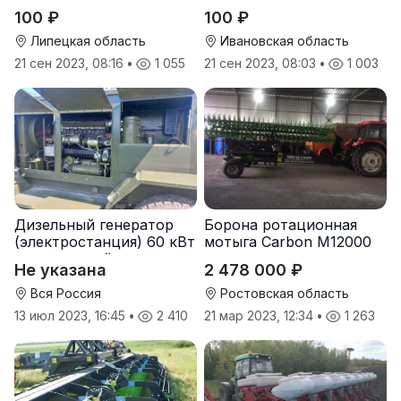
100 ₽
100 ₽
Липецкая область
Ивановская область
21 сен 2023, 08:16
•
1 055
21 сен 2023, 08:03
•
1 003
Дизельный генератор
Борона ротационная
(электростанция) 60 кВт
мотыга Carbon М12000
-автономный источник
Не указана
2 478 000 ₽
электроэнергии
Вся Россия
Ростовская область
13 июл 2023, 16:45
•
2 410
21 мар 2023, 12:34
•
1 263