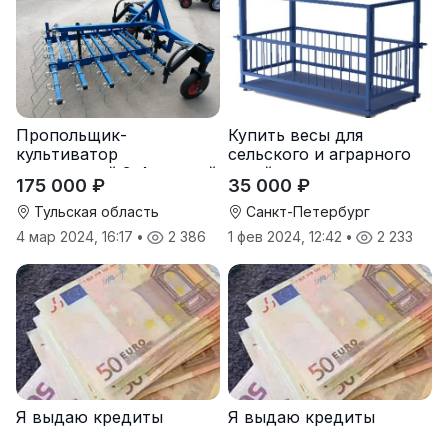
Пропольщик-
Купить весы для
культиватор
сельского и аграрного
штригерный 3-4-рядный
хозяйства от
175 000 ₽
35 000 ₽
«ТУЛКА-3/4»
производителя
Тульская область
Санкт-Петербург
4 мар 2024, 16:17
•
2 386
1 фев 2024, 12:42
•
2 233
Я выдаю кредиты
Я выдаю кредиты