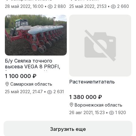
28 май 2022, 16:00
•
2 880
25 май 2022, 21:53
•
2 660
Б/у Сеялка точного
высева VEGA 8 PROFI,
(производство Червона
1 100 000 ₽
Зирка), 2016 г, в
Растениепитатель
отличном состоянии
Самарская область
25 май 2022, 21:47
•
2 631
1 380 000 ₽
Воронежская область
26 авг 2021, 15:23
•
1 920
Загрузить еще