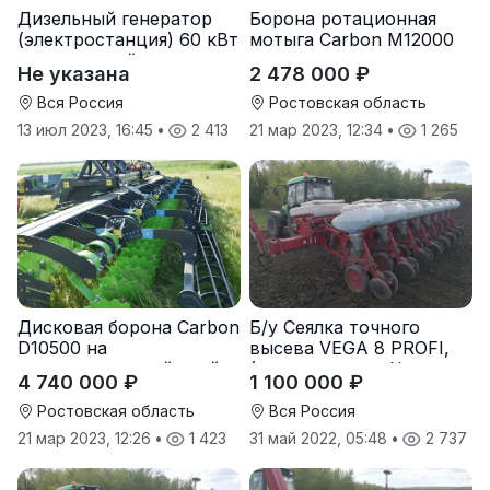
Дизельный генератор
Борона ротационная
(электростанция) 60 кВт
мотыга Carbon М12000
-автономный источник
Не указана
2 478 000 ₽
электроэнергии
Вся Россия
Ростовская область
13 июл 2023, 16:45
•
2 413
21 мар 2023, 12:34
•
1 265
Дисковая борона Carbon
Б/у Сеялка точного
D10500 на
высева VEGA 8 PROFI,
подпружиненной стойке
(производство Червона
4 740 000 ₽
1 100 000 ₽
(3D)
Зирка), 2016 г., в
отличном состоянии
Ростовская область
Вся Россия
21 мар 2023, 12:26
•
1 423
31 май 2022, 05:48
•
2 737