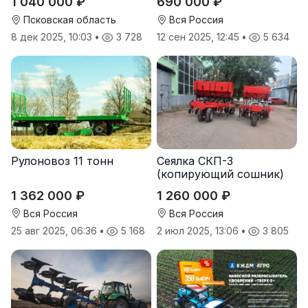
1 040 000 ₽
690 000 ₽
12
Псковская область
Вся Россия
8 дек 2025, 10:03
•
3 728
12 сен 2025, 12:45
•
5 634
Рулоновоз 11 тонн
Сеялка СКП-3
(копирующий сошник)
1 362 000 ₽
1 260 000 ₽
Вся Россия
Вся Россия
25 авг 2025, 06:36
•
5 168
2 июл 2025, 13:06
•
3 805