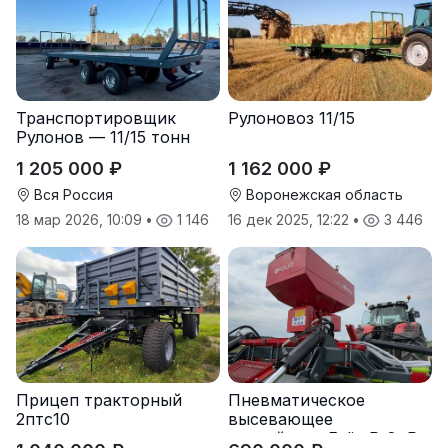
Транспортировщик
Рулоновоз 11/15
Рулонов — 11/15 тонн
1 205 000 ₽
1 162 000 ₽
Вся Россия
Воронежская область
18 мар 2026, 10:09
•
1 146
16 дек 2025, 12:22
•
3 446
Прицеп тракторный
Пневматическое
2птс10
высевающее
устройство Folio R-8, R-