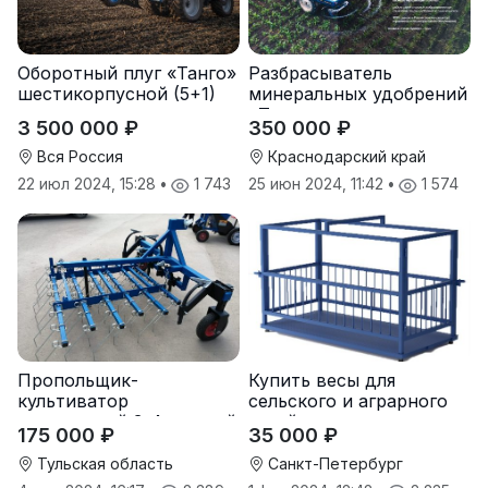
Оборотный плуг «Танго»
Разбрасыватель
шестикорпусной (5+1)
минеральных удобрений
«Тверк»
3 500 000 ₽
350 000 ₽
Вся Россия
Краснодарский край
22 июл 2024, 15:28
•
1 743
25 июн 2024, 11:42
•
1 574
Пропольщик-
Купить весы для
культиватор
сельского и аграрного
штригерный 3-4-рядный
хозяйства от
175 000 ₽
35 000 ₽
«ТУЛКА-3/4»
производителя
Тульская область
Санкт-Петербург