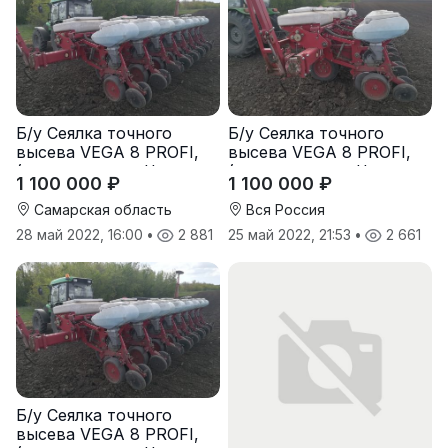
Б/у Сеялка точного
Б/у Сеялка точного
высева VEGA 8 PROFI,
высева VEGA 8 PROFI,
(производство Червона
(производство Червона
1 100 000 ₽
1 100 000 ₽
Зирка), 2016 г., в
Зирка), 2016 г., в
отличном состоянии
отличном состоянии
Самарская область
Вся Россия
28 май 2022, 16:00
•
2 881
25 май 2022, 21:53
•
2 661
Б/у Сеялка точного
высева VEGA 8 PROFI,