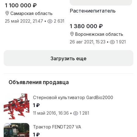
(производство Червона
1 100 000 ₽
Зирка), 2016 г, в
Растениепитатель
отличном состоянии
Самарская область
25 май 2022, 21:47
•
2 631
1 380 000 ₽
Воронежская область
26 авг 2021, 15:23
•
1 921
Загрузить еще
Объявления продавца
Стерновой культиватор GardBio2000
1 ₽
11 май 2016, 16:36
•
1 281
Трактор FENDT207 VA
1 ₽