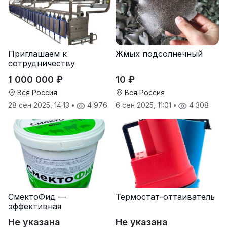
Приглашаем к
Жмых подсолнечный
сотрудничеству
дилеров в регионах
1 000 000 ₽
10 ₽
Вся Россия
Вся Россия
28 сен 2025, 14:13
•
4 976
6 сен 2025, 11:01
•
4 308
СмектоФид —
Термостат-оттаиватель
эффективная
минеральная
Не указана
Не указана
антидиарейная