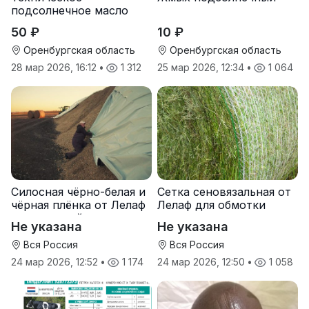
подсолнечное масло
50 ₽
10 ₽
Оренбургская область
Оренбургская область
28 мар 2026, 16:12
•
1 312
25 мар 2026, 12:34
•
1 064
Силосная чёрно-белая и
Сетка сеновязальная от
чёрная плёнка от Лелаф
Лелаф для обмотки
для траншей и ям
рулонов сена и соломы
Не указана
Не указана
силоса/сенажа
Вся Россия
Вся Россия
24 мар 2026, 12:52
•
1 174
24 мар 2026, 12:50
•
1 058