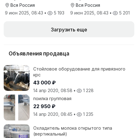
кормовая добавка для
Вся Россия
Вся Россия
телят
9 июн 2025, 08:43
•
5 193
9 июн 2025, 08:43
•
5 201
Загрузить еще
Объявления продавца
Стойловое оборудование для привязного
крс
43 000 ₽
14 апр 2020, 08:58
•
1 228
поилка групповая
22 950 ₽
14 апр 2020, 08:45
•
1 235
Охладитель молока открытого типа
(вертикальный)