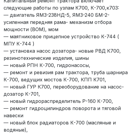
Капитальный ремонт трактора включает
следующие работы по узлам К700, К-700,к703:
— двигатель ЯМЗ-238НД-5, ЯМЗ-240 БМ-2-
усиленная передняя рама- механизм отбора
мощности (ВОМ), мом
— маятниковое прицепное устройство К-744 (
МПУ К-744 )
— установка насос дозатора- новые РВД К700,
резинотехнические изделия, шины
— новый РПН К-700, гидронасосы,
— ремонт и ревизия рам трактора, труба шарнира
К-700, ведущих мостов К-700, КПП К701,
— новый ГУР К700, переоборудование на насос-
дозатор К-701,
— новый гидрораспределитель Р-160 К-700,
— ремонт гидроцилиндров поворота и тяговой
навески
— новый блок радиаторов К-700 (масляные и
водяные),