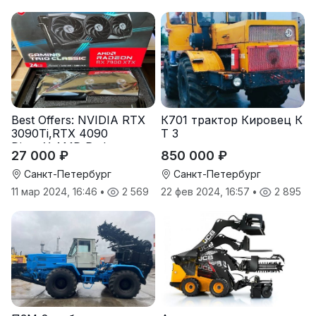
Best Offers: NVIDIA RTX
К701 трактор Кировец К
3090Ti,RTX 4090
Т З
DirectX,AMD Radeon
27 000 ₽
850 000 ₽
RX7900
Санкт-Петербург
Санкт-Петербург
11 мар 2024, 16:46
•
2 569
22 фев 2024, 16:57
•
2 895