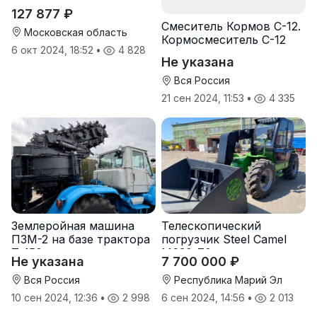
127 877 ₽
Смеситель Кормов С-12.
Московская область
Кормосмеситель С-12
6 окт 2024, 18:52
•
4 828
Не указана
Вся Россия
21 сен 2024, 11:53
•
4 335
Землеройная машина
Телескопический
ПЗМ-2 на базе трактора
погрузчик Steel Camel
Т-150 с хранения
M630-70
Не указана
7 700 000 ₽
Вся Россия
Республика Марий Эл
10 сен 2024, 12:36
•
2 998
6 сен 2024, 14:56
•
2 013