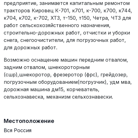
предприятие, занимается капитальным ремонтом
тракторов Кировец К-701, к701, к-700, к700, к744,
к704, к702, к-702, ХТЗ, т-150, т150, Четра, ЧТЗ для
работ сельскохозяйственного назначения,
строительно-дорожных работ, отчистки и уборки
снега, снегоочистители, для погрузочных работ,
для дорожных работ.
Возможно оснащение машин передним отвалом,
задним отвалом, шнекороторным
(сшр),шнекоротор, фрезеротор (фрс), грейдозер,
погрузочным оборудованием(погрузчик), удм мва,
дорожная машина дм15, корчеватель,
сельхознавеска, механизм сельхознавески.
Местоположение
Вся Россия