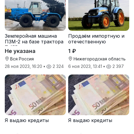
Землеройная машина
Продаём импортную и
ПЗМ-2 на базе трактора
отечественную
Т-155
агротехнику и запчасти
Не указана
1 ₽
к ней
Вся Россия
Нижегородская область
28 ноя 2023, 16:20
•
2 324
6 ноя 2023, 13:41
•
2 397
Я выдаю кредиты
Я выдаю кредиты