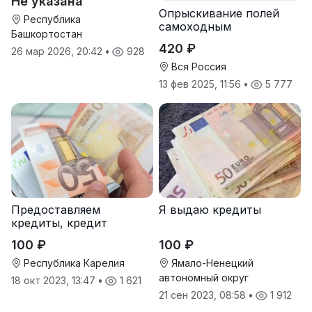
Не указана
Опрыскивание полей
Республика
самоходным
Башкортостан
опрыскивателем
420 ₽
26 мар 2026, 20:42
•
928
Туман-2
Вся Россия
13 фев 2025, 11:56
•
5 777
Предоставляем
Я выдаю кредиты
кредиты, кредит
100 ₽
100 ₽
Республика Карелия
Ямало-Ненецкий
автономный округ
18 окт 2023, 13:47
•
1 621
21 сен 2023, 08:58
•
1 912