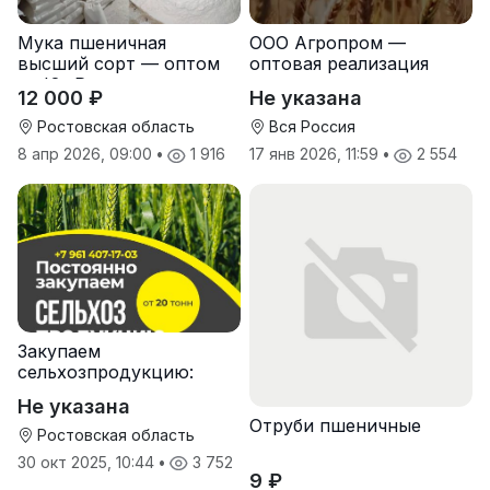
Мука пшеничная
ООО Агропром —
высший сорт — оптом
оптовая реализация
от Юг Руси
продуктов питания
12 000 ₽
Не указана
экспорт
Ростовская область
Вся Россия
8 апр 2026, 09:00
•
1 916
17 янв 2026, 11:59
•
2 554
Закупаем
сельхозпродукцию:
зерно, пшеницу,
Не указана
подсолнечник
Отруби пшеничные
Ростовская область
30 окт 2025, 10:44
•
3 752
9 ₽