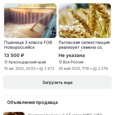
Пшеница 3 класса FOB
Льговская селекстанция
Новороссийск
реализует семена оз.
пшеницы Льговская4 и
13 500 ₽
Не указана
Льговская8
Краснодарский край
Вся Россия
19 авг 2022, 20:03
•
2 973
30 май 2022, 11:16
•
2 278
Загрузить еще
Объявления продавца