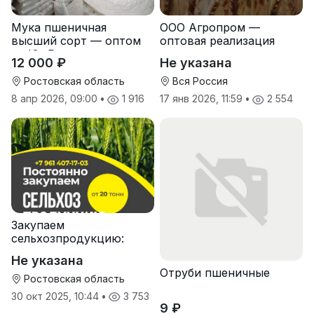
Мука пшеничная
ООО Агропром —
высший сорт — оптом
оптовая реализация
от Юг Руси
продуктов питания
12 000 ₽
Не указана
экспорт
Ростовская область
Вся Россия
8 апр 2026, 09:00
•
1 916
17 янв 2026, 11:59
•
2 554
Закупаем
сельхозпродукцию:
зерно, пшеницу,
Не указана
подсолнечник
Отруби пшеничные
Ростовская область
30 окт 2025, 10:44
•
3 753
9 ₽