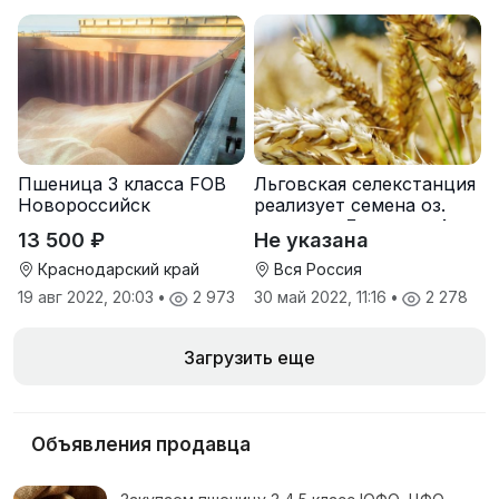
Пшеница 3 класса FOB
Льговская селекстанция
Новороссийск
реализует семена оз.
пшеницы Льговская4 и
13 500 ₽
Не указана
Льговская8
Краснодарский край
Вся Россия
19 авг 2022, 20:03
•
2 973
30 май 2022, 11:16
•
2 278
Загрузить еще
Объявления продавца