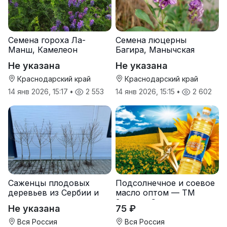
Семена гороха Ла-
Семена люцерны
Манш, Камелеон
Багира, Манычская
Не указана
Не указана
Краснодарский край
Краснодарский край
14 янв 2026, 15:17
•
2 553
14 янв 2026, 15:15
•
2 602
Саженцы плодовых
Подсолнечное и соевое
деревьев из Сербии и
масло оптом — ТМ
услуги прививки
Золотая Семечка
Не указана
75 ₽
Вся Россия
Вся Россия