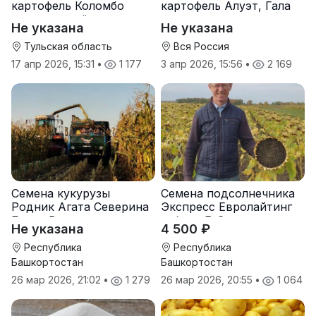
картофель Коломбо
картофель Алуэт, Гала
оптом от трёх тонн
оптом от производителя
Не указана
Не указана
Тульская область
Вся Россия
17 апр 2026, 15:31
•
1 177
3 апр 2026, 15:56
•
2 169
Семена кукурузы
Семена подсолнечника
Родник Агата Северина
Экспресс Евролайтинг
Берта Вилора
гибрид F-G+
Не указана
4 500 ₽
Прохладненский Дарина
Росс Машук Катерина
Республика
Республика
Башкортостан
Башкортостан
26 мар 2026, 21:02
•
1 279
26 мар 2026, 20:55
•
1 064