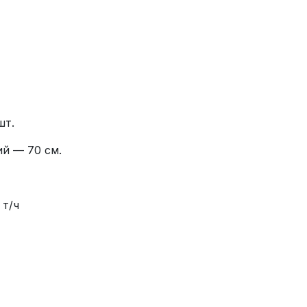
шт.
й — 70 см.
 т/ч