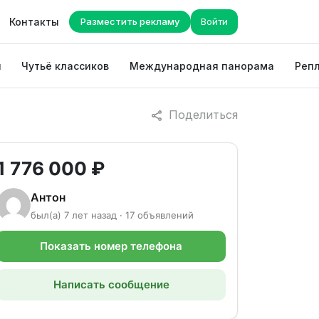
Контакты
Разместить рекламу
Войти
ы
Чутьё классиков
Международная панорама
Репл
Поделиться
1 776 000 ₽
Антон
был(а) 7 лет назад · 17 объявлений
Показать номер телефона
Написать сообщение