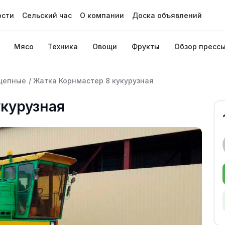
ости
Сельский час
О компании
Доска объявлений
Мясо
Техника
Овощи
Фрукты
Обзор пресс
цепные
/
Жатка Корнмастер 8 кукурузная
укурузная