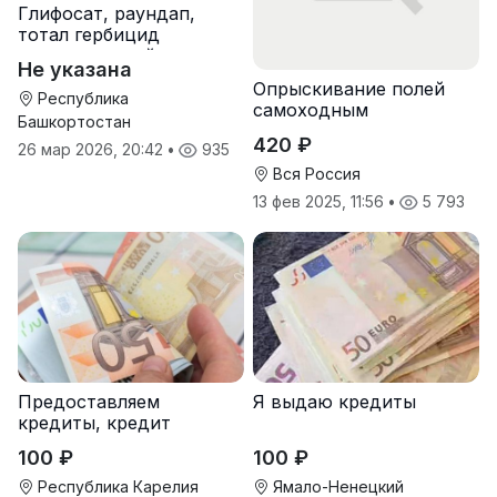
Глифосат, раундап,
тотал гербицид
сплошного действия
Не указана
Опрыскивание полей
Республика
самоходным
Башкортостан
опрыскивателем
420 ₽
26 мар 2026, 20:42
•
935
Туман-2
Вся Россия
13 фев 2025, 11:56
•
5 793
Предоставляем
Я выдаю кредиты
кредиты, кредит
100 ₽
100 ₽
Республика Карелия
Ямало-Ненецкий