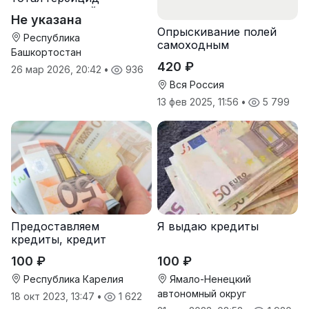
сплошного действия
Не указана
Опрыскивание полей
Республика
самоходным
Башкортостан
опрыскивателем
420 ₽
26 мар 2026, 20:42
•
936
Туман-2
Вся Россия
13 фев 2025, 11:56
•
5 799
Предоставляем
Я выдаю кредиты
кредиты, кредит
100 ₽
100 ₽
Республика Карелия
Ямало-Ненецкий
автономный округ
18 окт 2023, 13:47
•
1 622