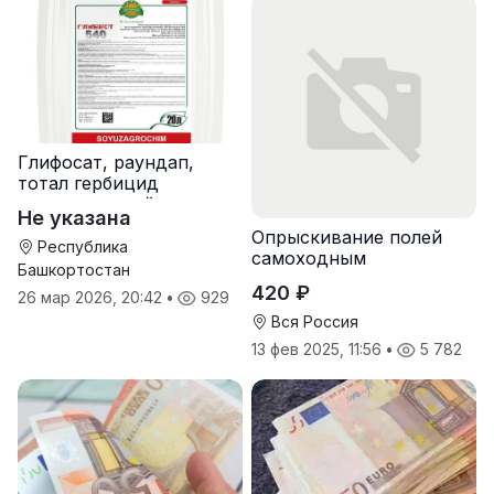
Глифосат, раундап,
тотал гербицид
сплошного действия
Не указана
Опрыскивание полей
Республика
самоходным
Башкортостан
опрыскивателем
420 ₽
26 мар 2026, 20:42
•
929
Туман-2
Вся Россия
13 фев 2025, 11:56
•
5 782