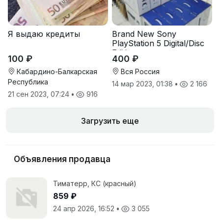
Я выдаю кредиты
Brand New Sony
PlayStation 5 Digital/Disc
Edition
100 ₽
400 ₽
Кабардино-Балкарская
Вся Россия
Республика
14 мар 2023, 01:38
•
2 166
21 сен 2023, 07:24
•
916
Загрузить еще
Объявления продавца
Тиматерр, КС (красный)
859 ₽
24 апр 2026, 16:52
•
3 055