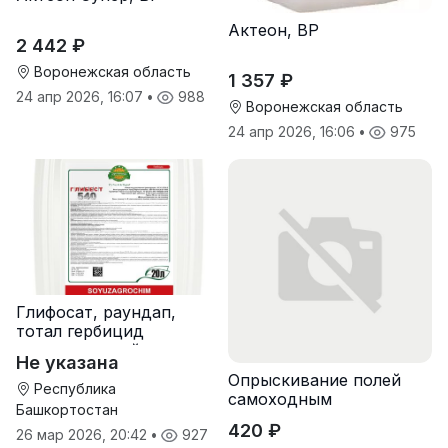
Актеон, ВР
2 442 ₽
Воронежская область
1 357 ₽
24 апр 2026, 16:07
•
988
Воронежская область
24 апр 2026, 16:06
•
975
Глифосат, раундап,
тотал гербицид
сплошного действия
Не указана
Опрыскивание полей
Республика
самоходным
Башкортостан
опрыскивателем
420 ₽
26 мар 2026, 20:42
•
927
Туман-2