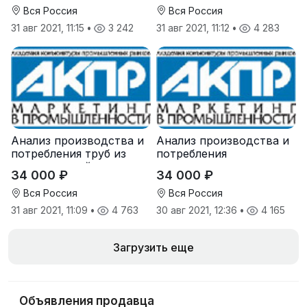
России
Вся Россия
Вся Россия
31 авг 2021, 11:15
•
3 242
31 авг 2021, 11:12
•
4 283
Анализ производства и
Анализ производства и
потребления труб из
потребления
нержавеющей стали в
коксующегося угля в
34 000 ₽
34 000 ₽
России
России
Вся Россия
Вся Россия
31 авг 2021, 11:09
•
4 763
30 авг 2021, 12:36
•
4 165
Загрузить еще
Объявления продавца