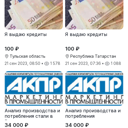
Я выдаю кредиты
Я выдаю кредиты
100 ₽
100 ₽
Тульская область
Республика Татарстан
21 сен 2023, 08:50
•
1 578
21 сен 2023, 07:36
•
1 088
Анализ производства и
Анализ производства и
потребления стали в
потребления
России
железорудного
34 000 ₽
34 000 ₽
агломерата и окатыша в