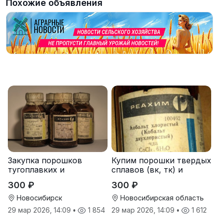
Похожие объявления
Закупка порошков
Купим порошки твердых
тугоплавких и
сплавов (вк, тк) и
редкоземельных
чистые металлы
300 ₽
300 ₽
металлов
Новосибирск
Новосибирская область
29 мар 2026, 14:09
•
1 854
29 мар 2026, 14:09
•
1 612