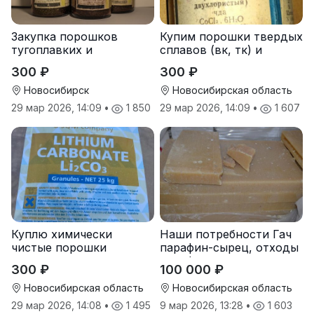
Закупка порошков
Купим порошки твердых
тугоплавких и
сплавов (вк, тк) и
редкоземельных
чистые металлы
300 ₽
300 ₽
металлов
Новосибирск
Новосибирская область
29 мар 2026, 14:09
•
1 850
29 мар 2026, 14:09
•
1 607
Куплю химически
Наши потребности Гач
чистые порошки
парафин-сырец, отходы
металлов и реактивы
парафина
300 ₽
100 000 ₽
Новосибирская область
Новосибирская область
29 мар 2026, 14:08
•
1 495
9 мар 2026, 13:28
•
1 603