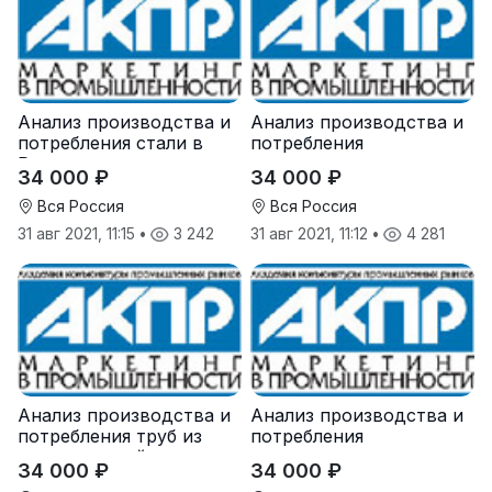
Анализ производства и
Анализ производства и
потребления стали в
потребления
России
железорудного
34 000 ₽
34 000 ₽
агломерата и окатыша в
России
Вся Россия
Вся Россия
31 авг 2021, 11:15
•
3 242
31 авг 2021, 11:12
•
4 281
Анализ производства и
Анализ производства и
потребления труб из
потребления
нержавеющей стали в
коксующегося угля в
34 000 ₽
34 000 ₽
России
России