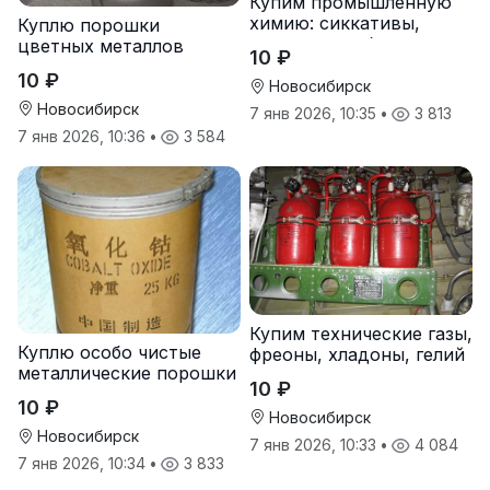
Купим промышленную
химию: сиккативы,
Куплю порошки
октоаты, стабилизаторы
цветных металлов
10 ₽
оптом
10 ₽
Новосибирск
Новосибирск
7 янв 2026, 10:35
•
3 813
7 янв 2026, 10:36
•
3 584
Купим технические газы,
Куплю особо чистые
фреоны, хладоны, гелий
металлические порошки
10 ₽
10 ₽
Новосибирск
Новосибирск
7 янв 2026, 10:33
•
4 084
7 янв 2026, 10:34
•
3 833