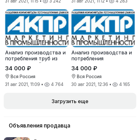
31 авг 2021, 11:15
•
3 242
31 авг 2021, 11:12
•
4 283
Анализ производства и
Анализ производства и
потребления труб из
потребления
нержавеющей стали в
коксующегося угля в
34 000 ₽
34 000 ₽
России
России
Вся Россия
Вся Россия
31 авг 2021, 11:09
•
4 764
30 авг 2021, 12:36
•
4 165
Загрузить еще
Объявления продавца