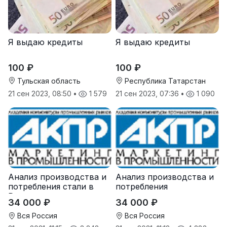
Я выдаю кредиты
Я выдаю кредиты
100 ₽
100 ₽
Тульская область
Республика Татарстан
21 сен 2023, 08:50
•
1 579
21 сен 2023, 07:36
•
1 090
Анализ производства и
Анализ производства и
потребления стали в
потребления
России
железорудного
34 000 ₽
34 000 ₽
агломерата и окатыша в
России
Вся Россия
Вся Россия