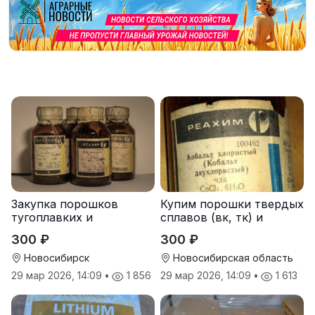
Закупка порошков
Купим порошки твердых
тугоплавких и
сплавов (вк, тк) и
редкоземельных
чистые металлы
300 ₽
300 ₽
металлов
Новосибирск
Новосибирская область
29 мар 2026, 14:09
•
1 856
29 мар 2026, 14:09
•
1 613