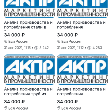
Анализ производства и
Анализ производства и
потребления стали в
потребления
России
железорудного
34 000 ₽
34 000 ₽
агломерата и окатыша в
России
Вся Россия
Вся Россия
31 авг 2021, 11:15
•
3 242
31 авг 2021, 11:12
•
4 283
Анализ производства и
Анализ производства и
потребления труб из
потребления
нержавеющей стали в
коксующегося угля в
34 000 ₽
34 000 ₽
России
России
Вся Россия
Вся Россия