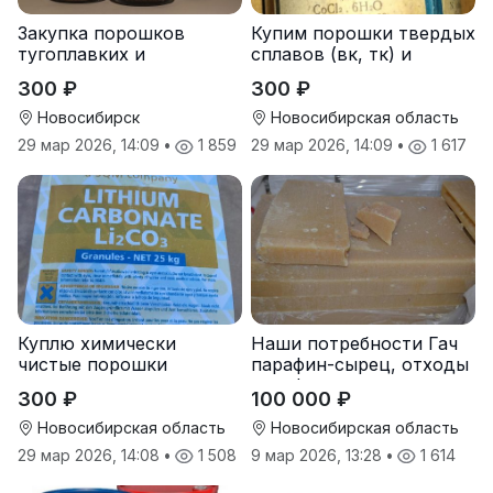
Закупка порошков
Купим порошки твердых
тугоплавких и
сплавов (вк, тк) и
редкоземельных
чистые металлы
300 ₽
300 ₽
металлов
Новосибирск
Новосибирская область
29 мар 2026, 14:09
•
1 859
29 мар 2026, 14:09
•
1 617
Куплю химически
Наши потребности Гач
чистые порошки
парафин-сырец, отходы
металлов и реактивы
парафина
300 ₽
100 000 ₽
Новосибирская область
Новосибирская область
29 мар 2026, 14:08
•
1 508
9 мар 2026, 13:28
•
1 614