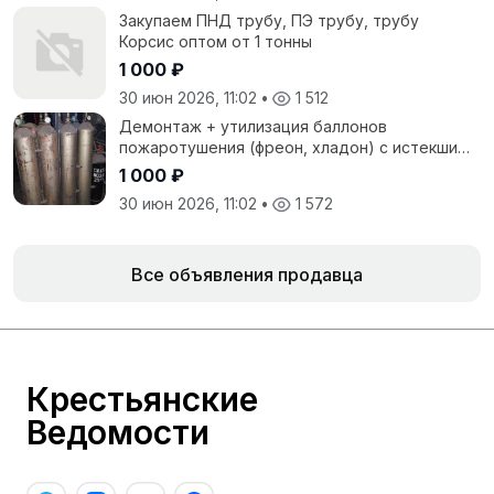
Закупаем ПНД трубу, ПЭ трубу, трубу
Корсис оптом от 1 тонны
1 000 ₽
30 июн 2026, 11:02
•
1 512
Демонтаж + утилизация баллонов
пожаротушения (фреон, хладон) с истекшим
сроком
1 000 ₽
30 июн 2026, 11:02
•
1 572
Все объявления продавца
Крестьянские
Ведомости