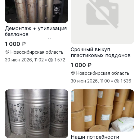
Демонтаж + утилизация
баллонов
пожаротушения (фреон,
1 000 ₽
хладон) с истекшим
Срочный выкуп
сроком
Новосибирская область
пластиковых поддонов
30 июн 2026, 11:02
•
1 572
и паллет в
1 000 ₽
Новосибирске
Новосибирская область
30 июн 2026, 11:00
•
1 536
Наши потребности