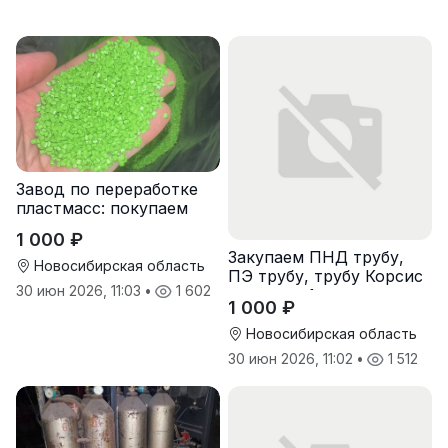
Завод по переработке
пластмасс: покупаем
лом полипропиленовых
1 000 ₽
паллет и поддонов
Закупаем ПНД трубу,
Новосибирская область
ПЭ трубу, трубу Корсис
30 июн 2026, 11:03
•
1 602
оптом от 1 тонны
1 000 ₽
Новосибирская область
30 июн 2026, 11:02
•
1 512