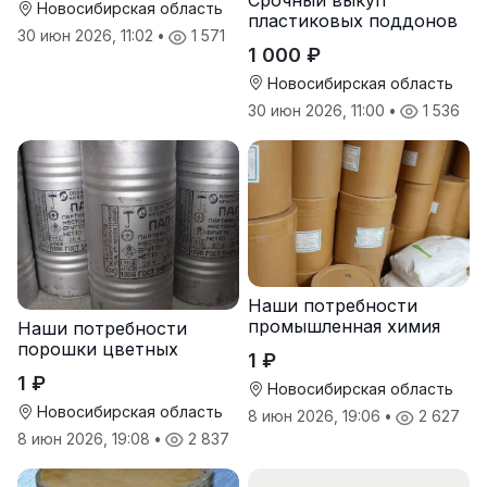
сроком
Новосибирская область
пластиковых поддонов
30 июн 2026, 11:02
•
1 571
и паллет в
1 000 ₽
Новосибирске
Новосибирская область
30 июн 2026, 11:00
•
1 536
Наши потребности
промышленная химия
Наши потребности
порошки цветных
1 ₽
металлов
1 ₽
Новосибирская область
Новосибирская область
8 июн 2026, 19:06
•
2 627
8 июн 2026, 19:08
•
2 837