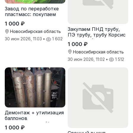
Завод по переработке
пластмасс: покупаем
лом полипропиленовых
1 000 ₽
паллет и поддонов
Закупаем ПНД трубу,
Новосибирская область
ПЭ трубу, трубу Корсис
30 июн 2026, 11:03
•
1 602
оптом от 1 тонны
1 000 ₽
Новосибирская область
30 июн 2026, 11:02
•
1 512
Демонтаж + утилизация
баллонов
пожаротушения (фреон,
1 000 ₽
хладон) с истекшим
Срочный выкуп