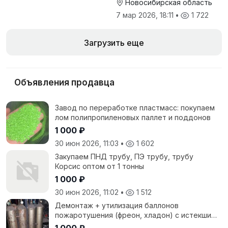
Новосибирская область
7 мар 2026, 18:11
•
1 722
Загрузить еще
Объявления продавца
Завод по переработке пластмасс: покупаем
лом полипропиленовых паллет и поддонов
1 000 ₽
30 июн 2026, 11:03
•
1 602
Закупаем ПНД трубу, ПЭ трубу, трубу
Корсис оптом от 1 тонны
1 000 ₽
30 июн 2026, 11:02
•
1 512
Демонтаж + утилизация баллонов
пожаротушения (фреон, хладон) с истекшим
сроком
1 000 ₽