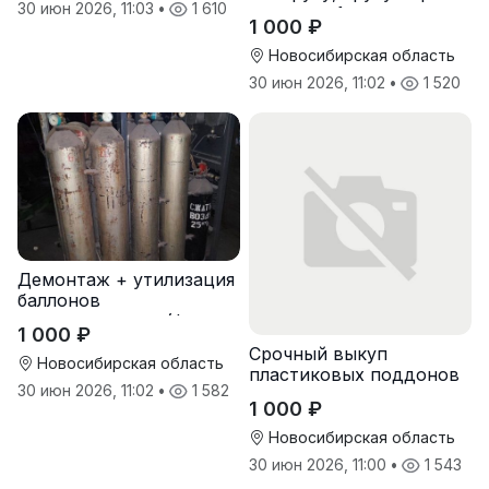
30 июн 2026, 11:03
•
1 610
оптом от 1 тонны
1 000 ₽
Новосибирская область
30 июн 2026, 11:02
•
1 520
Демонтаж + утилизация
баллонов
пожаротушения (фреон,
1 000 ₽
хладон) с истекшим
Срочный выкуп
сроком
Новосибирская область
пластиковых поддонов
30 июн 2026, 11:02
•
1 582
и паллет в
1 000 ₽
Новосибирске
Новосибирская область
30 июн 2026, 11:00
•
1 543