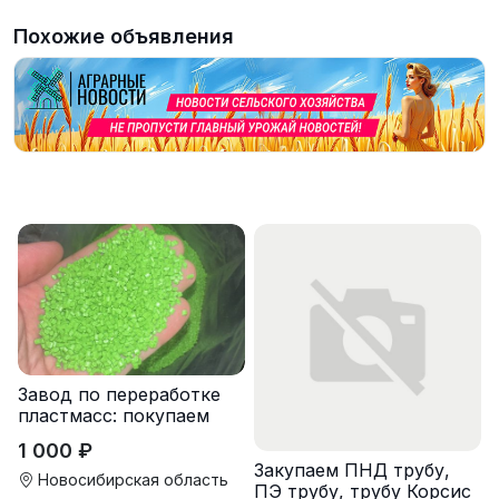
Похожие объявления
Завод по переработке
пластмасс: покупаем
лом полипропиленовых
1 000 ₽
паллет и поддонов
Закупаем ПНД трубу,
Новосибирская область
ПЭ трубу, трубу Корсис