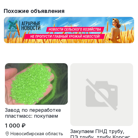
Похожие объявления
Завод по переработке
пластмасс: покупаем
лом полипропиленовых
1 000 ₽
паллет и поддонов
Закупаем ПНД трубу,
Новосибирская область
ПЭ трубу, трубу Корсис