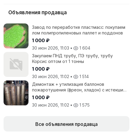
Объявления продавца
Завод по переработке пластмасс: покупаем
лом полипропиленовых паллет и поддонов
1 000 ₽
30 июн 2026, 11:03
•
1 604
Закупаем ПНД трубу, ПЭ трубу, трубу
Корсис оптом от 1 тонны
1 000 ₽
30 июн 2026, 11:02
•
1 514
Демонтаж + утилизация баллонов
пожаротушения (фреон, хладон) с истекшим
сроком
1 000 ₽
30 июн 2026, 11:02
•
1 575
Все объявления продавца