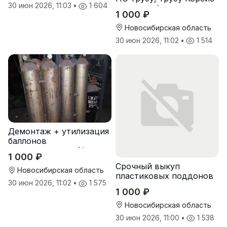
30 июн 2026, 11:03
•
1 604
оптом от 1 тонны
1 000 ₽
Новосибирская область
30 июн 2026, 11:02
•
1 514
Демонтаж + утилизация
баллонов
пожаротушения (фреон,
1 000 ₽
хладон) с истекшим
Срочный выкуп
сроком
Новосибирская область
пластиковых поддонов
30 июн 2026, 11:02
•
1 575
и паллет в
1 000 ₽
Новосибирске
Новосибирская область
30 июн 2026, 11:00
•
1 538