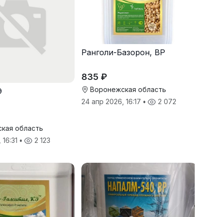
Ранголи-Базорон, ВР
835 ₽
Воронежская область
Э
24 апр 2026, 16:17
•
2 072
кая область
 16:31
•
2 123