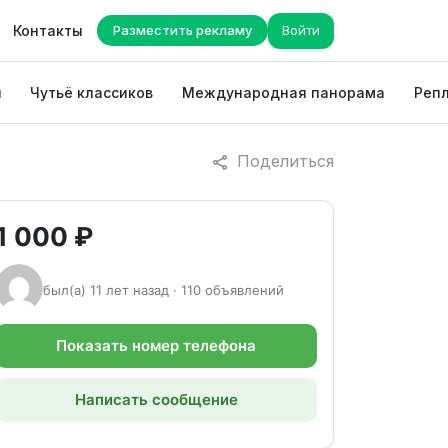
Контакты
Разместить рекламу
Войти
ы
Чутьё классиков
Международная панорама
Репл
Поделиться
1 000 ₽
был(а) 11 лет назад · 110 объявлений
Показать номер телефона
Написать сообщение