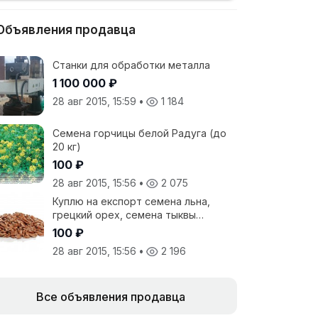
Объявления продавца
Станки для обработки металла
1 100 000 ₽
28 авг 2015, 15:59
•
1 184
Семена горчицы белой Радуга (до
20 кг)
100 ₽
28 авг 2015, 15:56
•
2 075
Куплю на експорт семена льна,
грецкий орех, семена тыквы
семена подсолнечника
100 ₽
28 авг 2015, 15:56
•
2 196
Все объявления продавца