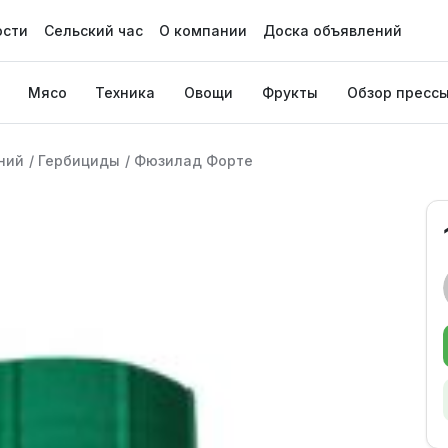
ости
Сельский час
О компании
Доска объявлений
Мясо
Техника
Овощи
Фрукты
Обзор пресс
ний
/
Гербициды
/
Фюзилад Форте