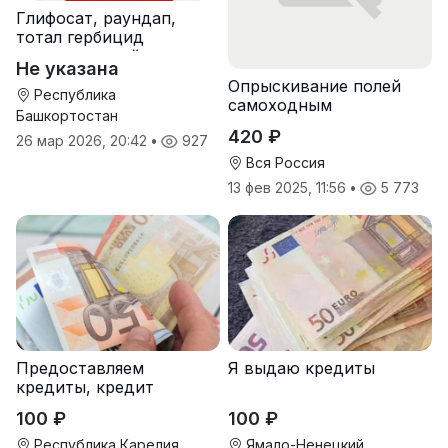
Глифосат, раундап,
тотал гербицид
сплошного действия
Не указана
Опрыскивание полей
Республика
самоходным
Башкортостан
опрыскивателем
420 ₽
26 мар 2026, 20:42
•
927
Туман-2
Вся Россия
13 фев 2025, 11:56
•
5 773
Предоставляем
Я выдаю кредиты
кредиты, кредит
100 ₽
100 ₽
Республика Карелия
Ямало-Ненецкий