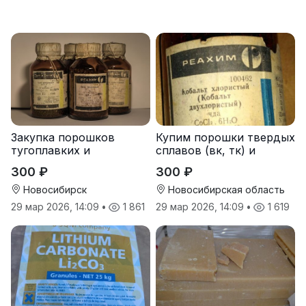
Закупка порошков
Купим порошки твердых
тугоплавких и
сплавов (вк, тк) и
редкоземельных
чистые металлы
300 ₽
300 ₽
металлов
Новосибирск
Новосибирская область
29 мар 2026, 14:09
•
1 861
29 мар 2026, 14:09
•
1 619