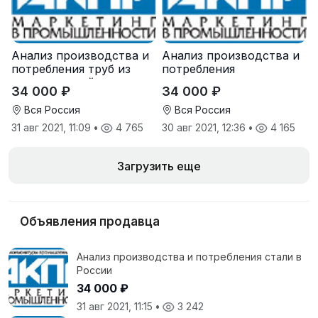
Анализ производства и
Анализ производства и
потребления труб из
потребления
нержавеющей стали в
коксующегося угля в
34 000 ₽
34 000 ₽
России
России
Вся Россия
Вся Россия
31 авг 2021, 11:09
•
4 765
30 авг 2021, 12:36
•
4 165
Загрузить еще
Объявления продавца
Анализ производства и потребления стали в
России
34 000 ₽
31 авг 2021, 11:15
•
3 242