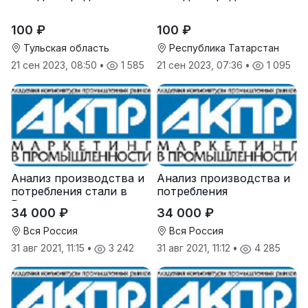
100 ₽
100 ₽
Тульская область
Республика Татарстан
21 сен 2023, 08:50
•
1 585
21 сен 2023, 07:36
•
1 095
Анализ производства и
Анализ производства и
потребления стали в
потребления
России
железорудного
34 000 ₽
34 000 ₽
агломерата и окатыша в
России
Вся Россия
Вся Россия
31 авг 2021, 11:15
•
3 242
31 авг 2021, 11:12
•
4 285