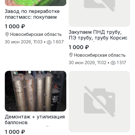
Завод по переработке
пластмасс: покупаем
лом полипропиленовых
1 000 ₽
паллет и поддонов
Закупаем ПНД трубу,
Новосибирская область
ПЭ трубу, трубу Корсис
30 июн 2026, 11:03
•
1 607
оптом от 1 тонны
1 000 ₽
Новосибирская область
30 июн 2026, 11:02
•
1 517
Демонтаж + утилизация
баллонов
пожаротушения (фреон,
1 000 ₽
хладон) с истекшим