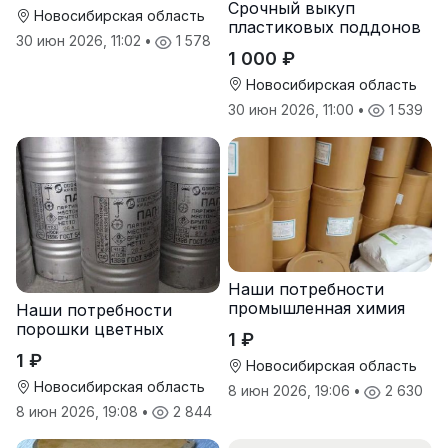
Срочный выкуп
сроком
Новосибирская область
пластиковых поддонов
30 июн 2026, 11:02
•
1 578
и паллет в
1 000 ₽
Новосибирске
Новосибирская область
30 июн 2026, 11:00
•
1 539
Наши потребности
промышленная химия
Наши потребности
порошки цветных
1 ₽
металлов
1 ₽
Новосибирская область
Новосибирская область
8 июн 2026, 19:06
•
2 630
8 июн 2026, 19:08
•
2 844