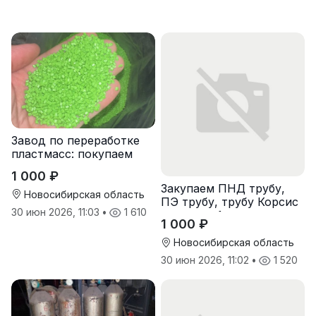
Завод по переработке
пластмасс: покупаем
лом полипропиленовых
1 000 ₽
паллет и поддонов
Закупаем ПНД трубу,
Новосибирская область
ПЭ трубу, трубу Корсис
30 июн 2026, 11:03
•
1 610
оптом от 1 тонны
1 000 ₽
Новосибирская область
30 июн 2026, 11:02
•
1 520