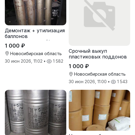
Демонтаж + утилизация
баллонов
пожаротушения (фреон,
1 000 ₽
хладон) с истекшим
Срочный выкуп
сроком
Новосибирская область
пластиковых поддонов
30 июн 2026, 11:02
•
1 582
и паллет в
1 000 ₽
Новосибирске
Новосибирская область
30 июн 2026, 11:00
•
1 543