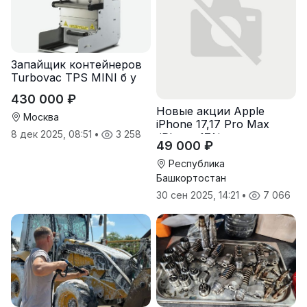
Запайщик контейнеров
Turbovac TPS MINI б у
430 000 ₽
Новые акции Apple
Москва
iPhone 17,17 Pro Max
8 дек 2025, 08:51
•
3 258
,iPhone 17Air,
49 000 ₽
разблокирован ios26
Республика
Башкортостан
30 сен 2025, 14:21
•
7 066