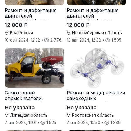
Ремонт и дефектация
Ремонт и дефектация
двигателей
двигателей
ЯМЗ-236(238), Д65,
ЯМЗ-236(238), Д65,
12 000 ₽
12 000 ₽
ЯАЗ-204, 4ч-8,5/11, ЗИЛ
ЯАЗ-204, 4ч-8,5/11, ЗИЛ
Вся Россия
Новосибирская область
10 сен 2024, 12:32
•
2 776
13 авг 2024, 12:38
•
1 505
Самоходные
Ремонт и модернизация
опрыскиватели,
самоходных
разбрасыватели,
разбрасывателей,
Не указана
Не указана
ремонт, модернизация,
опрыскивателей
увеличение
Липецкая область
Ростовская область
грузоподъемности
7 авг 2024, 11:01
•
1 525
7 авг 2024, 10:50
•
1 389