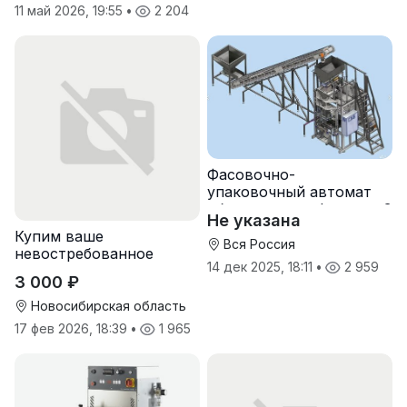
11 май 2026, 19:55
•
2 204
Фасовочно-
упаковочный автомат
оборудование фасовки 3
Не указана
кг, 5 кг, 10 кг
Купим ваше
Вся Россия
невостребованное
14 дек 2025, 18:11
•
2 959
складское
3 000 ₽
оборудование и
инвентарь
Новосибирская область
17 фев 2026, 18:39
•
1 965