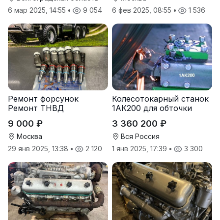
6 мар 2025, 14:55
•
9 054
6 фев 2025, 08:55
•
1 536
Ремонт форсунок
Колесотокарный станок
Ремонт ТНВД
1АК200 для обточки
колес вагонов и
9 000 ₽
3 360 200 ₽
тепловозов без выкатки
Москва
Вся Россия
29 янв 2025, 13:38
•
2 120
1 янв 2025, 17:39
•
3 300