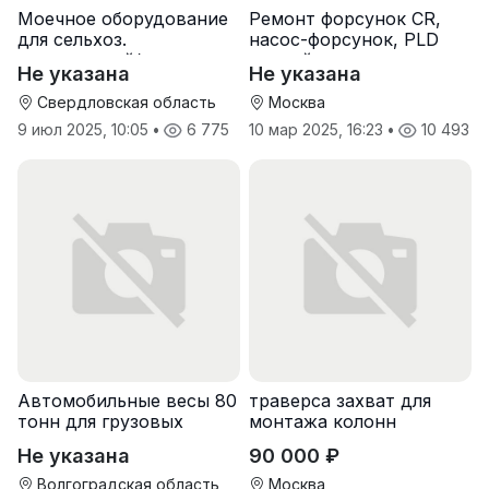
Моечное оборудование
Ремонт форсунок CR,
для сельхоз.
насос-форсунок, PLD
предприятий/
секций
Не указана
Не указана
фермерских хоз-в
Свердловская область
Москва
9 июл 2025, 10:05
•
6 775
10 мар 2025, 16:23
•
10 493
Автомобильные весы 80
траверса захват для
тонн для грузовых
монтажа колонн
машин
Не указана
90 000 ₽
Волгоградская область
Москва