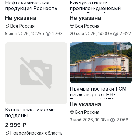
Нефтехимическая
Каучук этилен-
продукция Роснефть
пропилен-диеновый
оптом
Скэпт-Башнефть/
Не указана
Не указана
Роснефть
Вся Россия
Вся Россия
5 июн 2026, 10:25
•
1 763
20 май 2026, 14:09
•
2 622
Прямые поставки ГСМ
на экспорт от РН-
Туапсинский НПЗ
Не указана
Куплю пластиковые
Вся Россия
поддоны
3 май 2026, 10:38
•
2 968
2 999 ₽
Новосибирская область