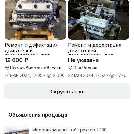
Ремонт и дефектация
Ремонт и дефектация
двигателей
двигателей
ЯМЗ-236(238), Д65,
ЯМЗ-236(238), Д65,
12 000 ₽
Не указана
ЯАЗ-204, 4ч-8,5/11, ЗИЛ
ЯАЗ-204, 4ч-8,5/11, ЗИЛ
Новосибирская область
Вся Россия
17 июн 2024, 17:05
•
2 000
22 май 2024, 12:52
•
1 776
Загрузить еще
Объявления продавца
Модернизированный трактор Т330