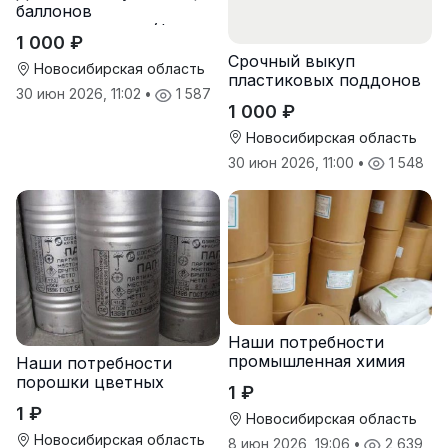
баллонов
пожаротушения (фреон,
1 000 ₽
хладон) с истекшим
Срочный выкуп
сроком
Новосибирская область
пластиковых поддонов
30 июн 2026, 11:02
•
1 587
и паллет в
1 000 ₽
Новосибирске
Новосибирская область
30 июн 2026, 11:00
•
1 548
Наши потребности
промышленная химия
Наши потребности
порошки цветных
1 ₽
металлов
1 ₽
Новосибирская область
Новосибирская область
8 июн 2026, 19:06
•
2 639