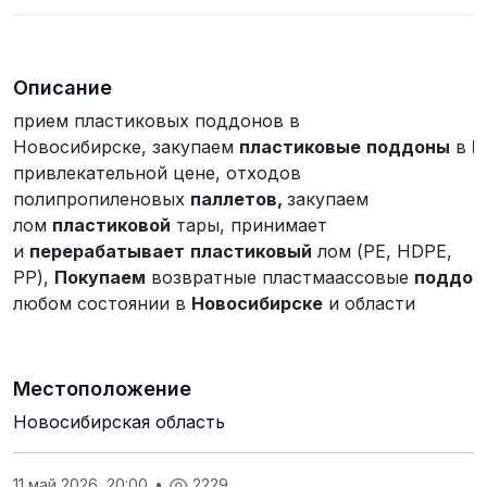
Описание
прием пластиковых поддонов в
Новосибирске, закупаем
пластиковые
поддоны
в
Н
привлекательной цене, отходов
полипропиленовых
паллетов,
закупаем
лом
пластиковой
тары, принимает
и
перерабатывает
пластиковый
лом (PE, HDPE,
PP),
Покупаем
возвратные пластмаассовые
поддон
любом состоянии в
Новосибирске
и области
Местоположение
Новосибирская область
11 май 2026, 20:00
•
2229