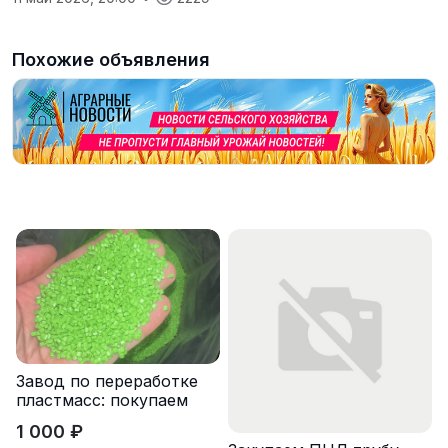
Похожие объявления
Завод по переработке
пластмасс: покупаем
лом полипропиленовых
1 000 ₽
паллет и поддонов