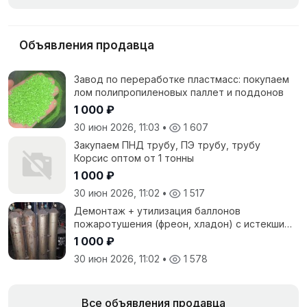
Объявления продавца
Завод по переработке пластмасс: покупаем
лом полипропиленовых паллет и поддонов
1 000 ₽
30 июн 2026, 11:03
•
1 607
Закупаем ПНД трубу, ПЭ трубу, трубу
Корсис оптом от 1 тонны
1 000 ₽
30 июн 2026, 11:02
•
1 517
Демонтаж + утилизация баллонов
пожаротушения (фреон, хладон) с истекшим
сроком
1 000 ₽
30 июн 2026, 11:02
•
1 578
Все объявления продавца