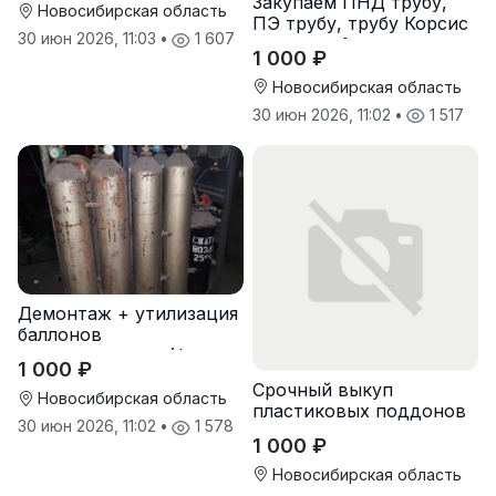
Закупаем ПНД трубу,
Новосибирская область
ПЭ трубу, трубу Корсис
30 июн 2026, 11:03
•
1 607
оптом от 1 тонны
1 000 ₽
Новосибирская область
30 июн 2026, 11:02
•
1 517
Демонтаж + утилизация
баллонов
пожаротушения (фреон,
1 000 ₽
хладон) с истекшим
Срочный выкуп
сроком
Новосибирская область
пластиковых поддонов
30 июн 2026, 11:02
•
1 578
и паллет в
1 000 ₽
Новосибирске
Новосибирская область