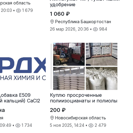
рская область
удобрение
, 20:03
•
1 679
1 060 ₽
Республика Башкортостан
26 мар 2026, 20:36
•
984
обавка Е509
Куплю просроченные
й кальций) CaCl2
полиизоцианаты и полиолы
на
200 ₽
ия
Новосибирская область
 09:49
•
1 734
5 ноя 2025, 14:24
•
2 479