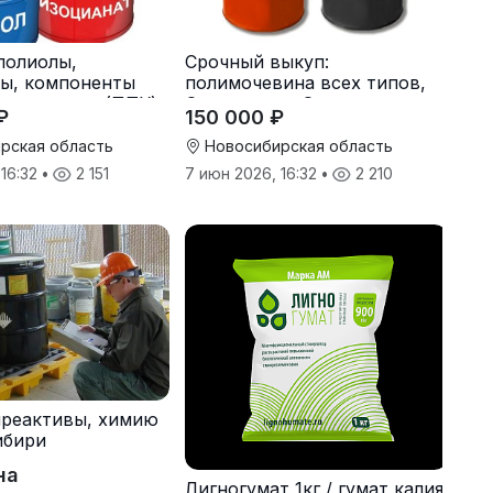
полиолы,
Срочный выкуп:
ы, компоненты
полимочевина всех типов,
олиуретана (ППУ)
Эластоплан, Экстраплан
₽
150 000 ₽
рская область
Новосибирская область
 16:32
•
2 151
7 июн 2026, 16:32
•
2 210
мреактивы, химию
ибири
на
Лигногумат 1кг / гумат калия