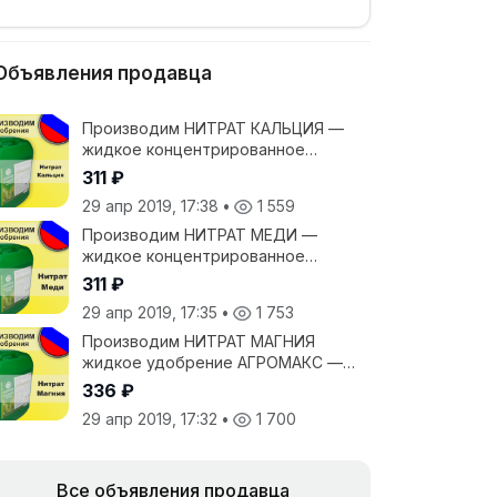
Объявления продавца
Производим НИТРАТ КАЛЬЦИЯ —
жидкое концентрированное
удобрение подкормка АГРОМАКС
311 ₽
— Кальций СаО — 125г/л-10%, Азот
29 апр 2019, 17:38
•
1 559
N -45.5г/л-31 + АМИНОКИСЛОТА
Производим НИТРАТ МЕДИ —
жидкое концентрированное
удобрение подкормка АГРОМАКС
311 ₽
— Сu-88г/л (7%), Азот N-39г/л +
29 апр 2019, 17:35
•
1 753
АМИНОКИСЛОТА
Производим НИТРАТ МАГНИЯ
жидкое удобрение АГРОМАКС —
Магний MgО — 135 г/л (10%), Азот N
336 ₽
— 95 г/л — Доставка по РФ +
29 апр 2019, 17:32
•
1 700
АМИНОКИСЛОТА
Все объявления продавца