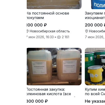
На постоянной основе
Закупаем 
покупаем
изоцианат
парафиносодержащие
для пеноп
100 000 ₽
200 000 
продукты
Новосибирская область
Новосиби
7 июн 2026, 16:33
•
2 161
7 июн 2026,
Постоянная закупка:
Купим хи
олеиновая кислота (все
по всей С
виды, склады, просрочка)
800 000 ₽
Не указа