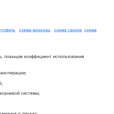
ртофель
схема морковь
схема свекла
схема
, повышая коэффициент использования
ранспирации;
%;
корневой системы;
таминов в плодах;