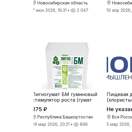
Новосибирская область
Новосиби
7 июн 2026, 16:31
•
2 047
10 апр 2026
Лигногумат БМ гуминовый
Пищевая д
стимулятор роста (гумат
(хлористы
калия с фульвовыми
275 ₽
Не указа
кислотами)
Республика Башкортостан
Вся Росс
26 мар 2026, 20:21
•
896
5 мар 2026,