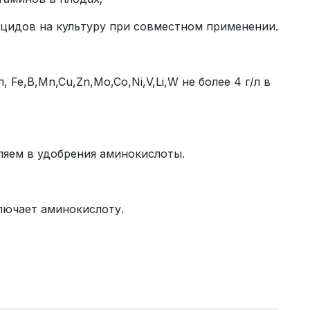
цидов на культуру при совместном применении.
г/л, Fe,В,Mn,Cu,Zn,Mo,Co,Ni,V,Li,W не более 4 г/л в
вляем в удобрения аминокислоты.
ключает аминокислоту.