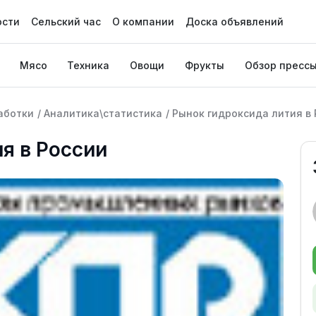
ости
Сельский час
О компании
Доска объявлений
Мясо
Техника
Овощи
Фрукты
Обзор пресс
аботки
/
Аналитика\статистика
/
Рынок гидроксида лития в
я в России