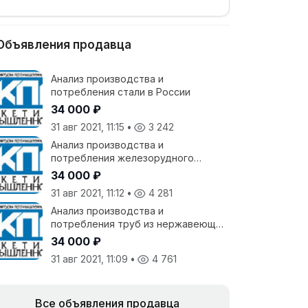
Объявления продавца
Анализ производства и
потребления стали в России
34 000 ₽
31 авг 2021, 11:15
•
3 242
Анализ производства и
потребления железорудного
агломерата и окатыша в России
34 000 ₽
31 авг 2021, 11:12
•
4 281
Анализ производства и
потребления труб из нержавеющей
стали в России
34 000 ₽
31 авг 2021, 11:09
•
4 761
Все объявления продавца