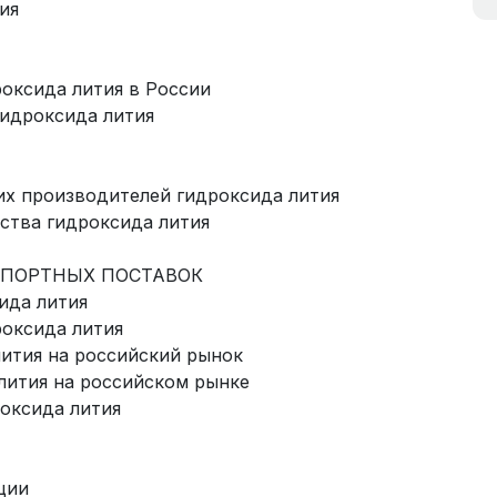
ия
роксида лития в России
гидроксида лития
них производителей гидроксида лития
ства гидроксида лития
МПОРТНЫХ ПОСТАВОК
ида лития
роксида лития
лития на российский рынок
лития на российском рынке
роксида лития
ции