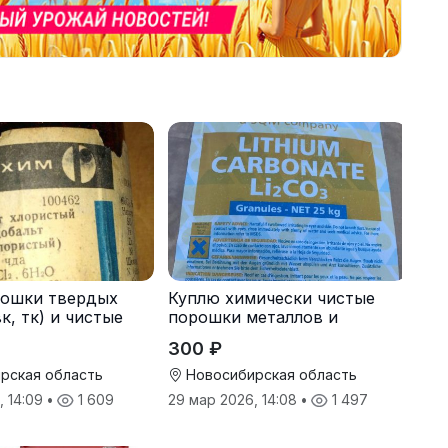
рошки твердых
Куплю химически чистые
к, тк) и чистые
порошки металлов и
реактивы
300 ₽
рская область
Новосибирская область
, 14:09
•
1 609
29 мар 2026, 14:08
•
1 497