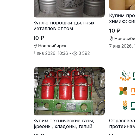
Купим пр
химию: си
Куплю порошки цветных
стабилиза
металлов оптом
10 ₽
10 ₽
Новосиби
Новосибирск
7 янв 2026, 
7 янв 2026, 10:36
•
3 592
Купим технические газы,
Отраслева
фреоны, хладоны, гелий
протеинам