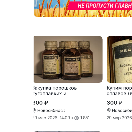
Закупка порошков
Купим по
тугоплавких и
сплавов (в
редкоземельных металлов
металлы
300 ₽
300 ₽
Новосибирск
Новосиби
29 мар 2026, 14:09
•
1 851
29 мар 2026