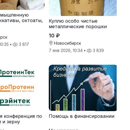
омышленную
ккативы, октоаты,
Куплю особо чистые
торы
металлические порошки
10 ₽
рск
Новосибирск
10:35
•
3 817
7 янв 2026, 10:34
•
3 839
я конференция по
Помощь в финансировании
 и зерну