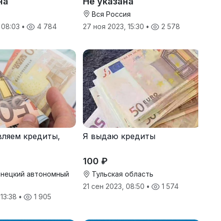
на
Не указана
Вся Россия
, 08:03
•
4 784
27 ноя 2023, 15:30
•
2 578
ляем кредиты,
Я выдаю кредиты
100 ₽
нецкий автономный
Тульская область
21 сен 2023, 08:50
•
1 574
 13:38
•
1 905