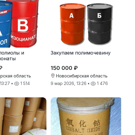
полиолы и
Закупаем полимочевину
ионаты
₽
150 000 ₽
рская область
Новосибирская область
 13:27
•
1 514
9 мар 2026, 13:26
•
1 476