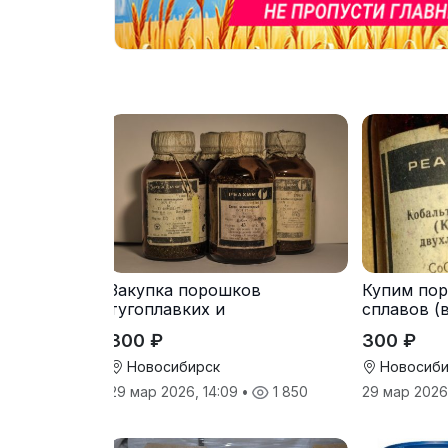
Закупка порошков
Купим по
тугоплавких и
сплавов (в
редкоземельных металлов
металлы
300 ₽
300 ₽
Новосибирск
Новосиби
29 мар 2026, 14:09
•
1 850
29 мар 2026