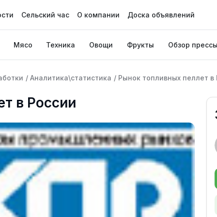
ости
Сельский час
О компании
Доска объявлений
Мясо
Техника
Овощи
Фрукты
Обзор пресс
аботки
/
Аналитика\статистика
/
Рынок топливных пеллет в
т в России