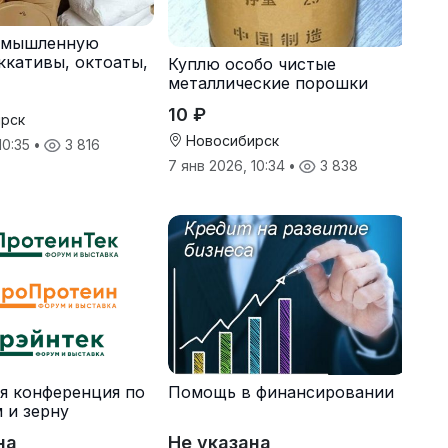
омышленную
ккативы, октоаты,
Куплю особо чистые
торы
металлические порошки
10 ₽
рск
Новосибирск
10:35
•
3 816
7 янв 2026, 10:34
•
3 838
я конференция по
Помощь в финансировании
 и зерну
на
Не указана