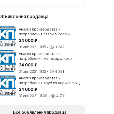
Объявления продавца
Анализ производства и
потребления стали в России
34 000 ₽
31 авг 2021, 11:15
•
3 242
Анализ производства и
потребления железорудного
агломерата и окатыша в России
34 000 ₽
31 авг 2021, 11:12
•
4 281
Анализ производства и
потребления труб из нержавеющей
стали в России
34 000 ₽
31 авг 2021, 11:09
•
4 761
Все объявления продавца