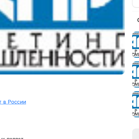
т в России
ых пеллет