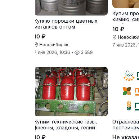
Купим пр
химию: си
Куплю порошки цветных
стабилиза
металлов оптом
10 ₽
10 ₽
Новосиби
Новосибирск
7 янв 2026, 
7 янв 2026, 10:36
•
3 589
Купим технические газы,
Отраслева
фреоны, хладоны, гелий
протеинам
10 ₽
Не указа