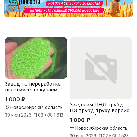
Завод по переработке
пластмасс: покупаем
лом полипропиленовых
1 000 ₽
паллет и поддонов
Закупаем ПНД трубу,
Новосибирская область
ПЭ трубу, трубу Корсис
30 июн 2026, 11:03
•
1 613
оптом от 1 тонны
1 000 ₽
Новосибирская область
30 июн 2026, 11:02
•
1 523