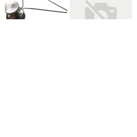
Купим Магнитные
держатели пленок
5 000 ₽
Купим ТЭП,
Вся Россия
Эластомеры,
28 мар 2026, 18:53
•
1 450
Полиуретаны
Не указана
Новосибирская область
7 мар 2026, 18:11
•
1 725
Загрузить еще
Объявления продавца