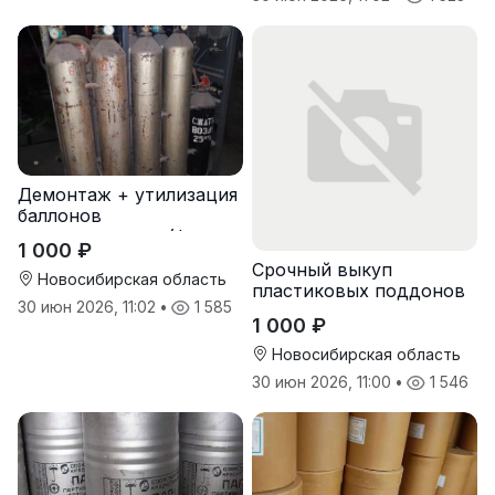
Демонтаж + утилизация
баллонов
пожаротушения (фреон,
1 000 ₽
хладон) с истекшим
Срочный выкуп
сроком
Новосибирская область
пластиковых поддонов
30 июн 2026, 11:02
•
1 585
и паллет в
1 000 ₽
Новосибирске
Новосибирская область
30 июн 2026, 11:00
•
1 546