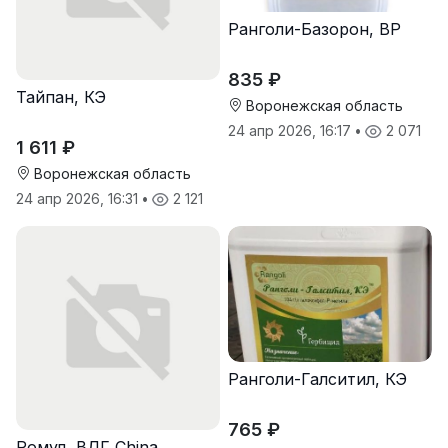
Ранголи-Базорон, ВР
835 ₽
Тайпан, КЭ
Воронежская область
24 апр 2026, 16:17
•
2 071
1 611 ₽
Воронежская область
24 апр 2026, 16:31
•
2 121
Ранголи-Галситил, КЭ
765 ₽
Ромул, ВДГ China