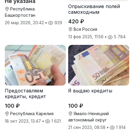
Не указана
Опрыскивание полей
Республика
самоходным
Башкортостан
опрыскивателем
420 ₽
26 мар 2026, 20:42
•
929
Туман-2
Вся Россия
13 фев 2025, 11:56
•
5 784
Предоставляем
Я выдаю кредиты
кредиты, кредит
100 ₽
100 ₽
Республика Карелия
Ямало-Ненецкий
автономный округ
18 окт 2023, 13:47
•
1 621
21 сен 2023, 08:58
•
1 914