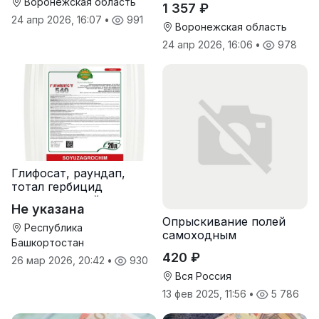
Воронежская область
1 357 ₽
24 апр 2026, 16:07
•
991
Воронежская область
24 апр 2026, 16:06
•
978
Глифосат, раундап,
тотал гербицид
сплошного действия
Не указана
Опрыскивание полей
Республика
самоходным
Башкортостан
опрыскивателем
420 ₽
26 мар 2026, 20:42
•
930
Туман-2
Вся Россия
13 фев 2025, 11:56
•
5 786