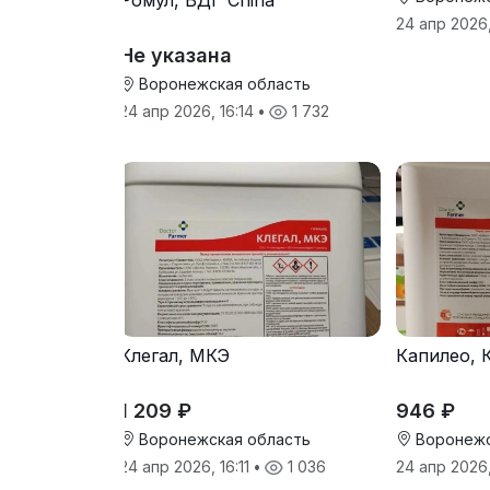
Ромул, ВДГ China
24 апр 2026,
Не указана
Воронежская область
24 апр 2026, 16:14
•
1 732
Клегал, МКЭ
Капилео, 
1 209 ₽
946 ₽
Воронежская область
Воронежс
24 апр 2026, 16:11
•
1 036
24 апр 2026,