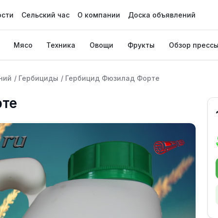
ости
Сельский час
О компании
Доска объявлений
Мясо
Техника
Овощи
Фрукты
Обзор пресс
ний
/
Гербициды
/
Гербицид Фюзилад Форте
рте