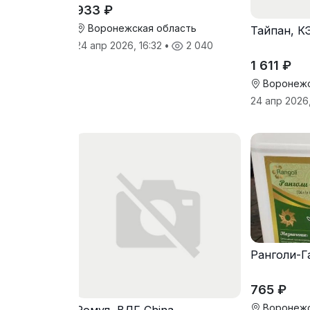
933 ₽
Воронежская область
Тайпан, К
24 апр 2026, 16:32
•
2 040
1 611 ₽
Воронежс
24 апр 2026,
Ранголи-Г
765 ₽
Воронежс