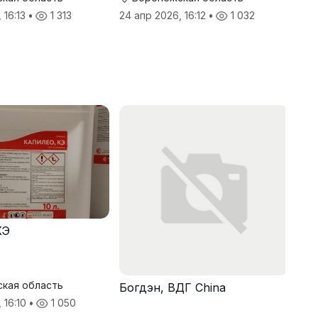
 16:13
•
1 313
24 апр 2026, 16:12
•
1 032
КЭ
кая область
Богдэн, ВДГ China
 16:10
•
1 050