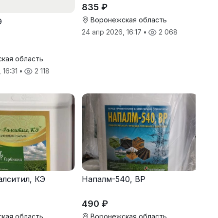
835 ₽
Воронежская область
Э
24 апр 2026, 16:17
•
2 068
кая область
 16:31
•
2 118
алситил, КЭ
Напалм-540, ВР
490 ₽
кая область
Воронежская область