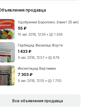
Объявления продавца
Удобрение Бороплюс (пакет 25 мл)
55 ₽
10 авг 2018, 12:56
•
1 436
Гербицид Фюзилад Форте
1 433 ₽
9 авг 2018, 12:57
•
878
Инсектицид Вертимек
7 303 ₽
9 авг 2018, 12:55
•
1 700
Все объявления продавца