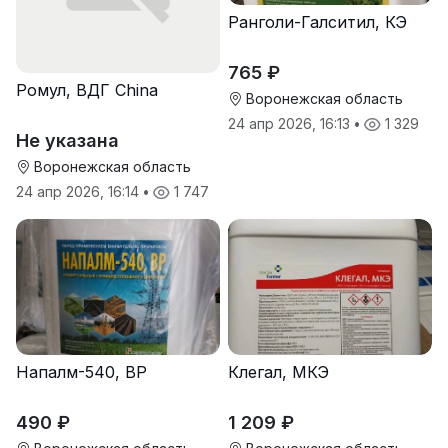
Ранголи-Галситил, КЭ
765 ₽
Ромул, ВДГ China
Воронежская область
24 апр 2026, 16:13
•
1 329
Не указана
Воронежская область
24 апр 2026, 16:14
•
1 747
Напалм-540, ВР
Клегал, МКЭ
490 ₽
1 209 ₽