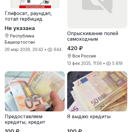
Глифосат, раундап,
тотал гербицид
сплошного действия
Не указана
Опрыскивание полей
Республика
самоходным
Башкортостан
опрыскивателем
420 ₽
26 мар 2026, 20:42
•
944
Туман-2
Вся Россия
13 фев 2025, 11:56
•
5 819
Предоставляем
Я выдаю кредиты
кредиты, кредит
100 ₽
100 ₽