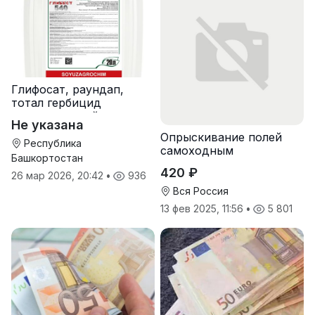
Глифосат, раундап,
тотал гербицид
сплошного действия
Не указана
Опрыскивание полей
Республика
самоходным
Башкортостан
опрыскивателем
420 ₽
26 мар 2026, 20:42
•
936
Туман-2
Вся Россия
13 фев 2025, 11:56
•
5 801