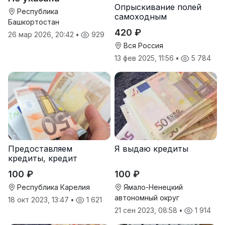
Опрыскивание полей
Республика
самоходным
Башкортостан
опрыскивателем
420 ₽
26 мар 2026, 20:42
•
929
Туман-2
Вся Россия
13 фев 2025, 11:56
•
5 784
Предоставляем
Я выдаю кредиты
кредиты, кредит
100 ₽
100 ₽
Республика Карелия
Ямало-Ненецкий
автономный округ
18 окт 2023, 13:47
•
1 621
21 сен 2023, 08:58
•
1 914