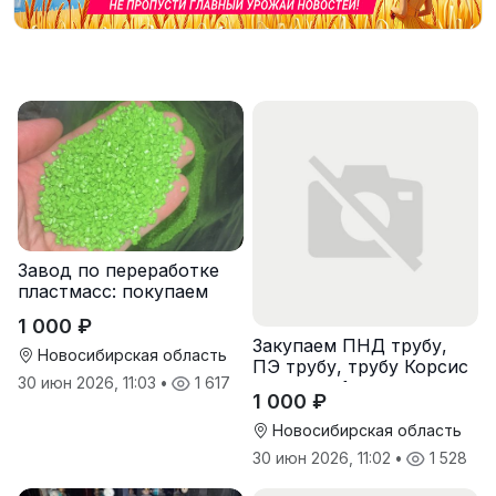
Завод по переработке
пластмасс: покупаем
лом полипропиленовых
1 000 ₽
паллет и поддонов
Закупаем ПНД трубу,
Новосибирская область
ПЭ трубу, трубу Корсис
30 июн 2026, 11:03
•
1 617
оптом от 1 тонны
1 000 ₽
Новосибирская область
30 июн 2026, 11:02
•
1 528