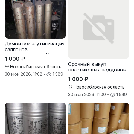
Демонтаж + утилизация
баллонов
пожаротушения (фреон,
1 000 ₽
хладон) с истекшим
Срочный выкуп
сроком
Новосибирская область
пластиковых поддонов
30 июн 2026, 11:02
•
1 589
и паллет в
1 000 ₽
Новосибирске
Новосибирская область
30 июн 2026, 11:00
•
1 549