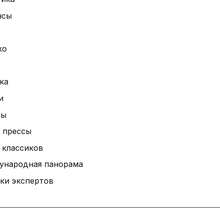
нсы
ко
ка
и
ты
 прессы
 классиков
ународная панорама
ки экспертов