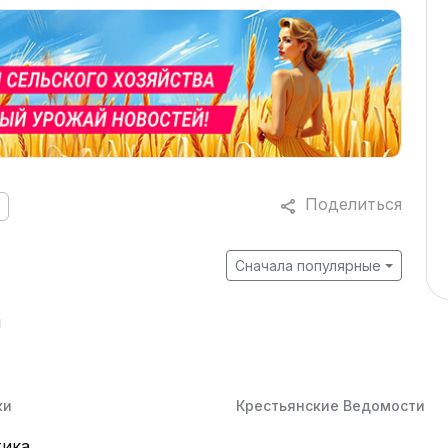
Поделиться
ь
Сначала популярные
й
ки
Крестьянские Ведомости
тика