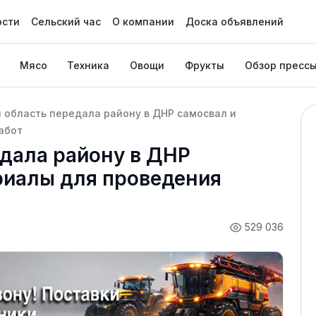
ости
Сельский час
О компании
Доска объявлений
Мясо
Техника
Овощи
Фрукты
Обзор пресс
 область передала району в ДНР самосвал и
абот
дала району в ДНР
риалы для проведения
529 036