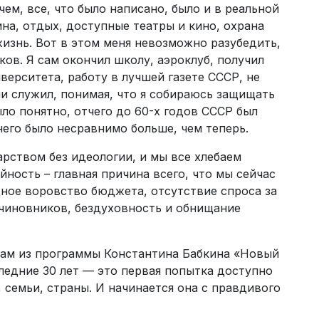
ем, все, что было написано, было и в реальной
на, отдых, доступные театры и кино, охрана
жизнь. Вот в этом меня невозможно разубедить,
ков. Я сам окончил школу, аэроклуб, получил
ерситета, работу в лучшей газете СССР, не
ии служил, понимая, что я собираюсь защищать
ыло понятно, отчего до 60-х годов СССР был
его было несравнимо больше, чем теперь.
арством без идеологии, и мы все хлебаем
ность – главная причина всего, что мы сейчас
дное воровство бюджета, отсутствие спроса за
чиновников, бездуховность и обнищание
атам из программы Константина Бабкина «Новый
следние 30 лет — это первая попытка доступно
 семьи, страны. И начинается она с правдивого