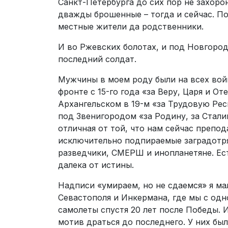
Санкт-Петербурга до сих пор не захор
дважды брошенные – тогда и сейчас. П
местные жители да родственники.
И во Ржевских болотах, и под Новгород
последний солдат.
Мужчины в моем роду были на всех войн
фронте с 15-го года «за Веру, Царя и О
Архангельском в 19-м «за Трудовую Рес
под Звенигородом «за Родину, за Стали
отличная от той, что нам сейчас препод
исключительно подпираемые заградотря
разведчики, СМЕРШ и инопланетяне. Ест
далека от истины.
Надписи «умираем, но не сдаемся» я ма
Севастополя и Инкермана, где мы с од
самолеты спустя 20 лет после Победы. И
мотив драться до последнего. У них был