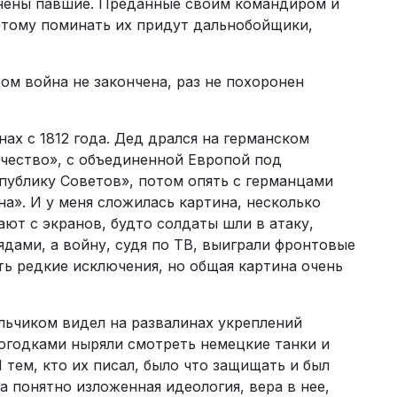
онены павшие. Преданные своим командиром и
отому поминать их придут дальнобойщики,
ом война не закончена, раз не похоронен
ах с 1812 года. Дед дрался на германском
течество», с объединенной Европой под
публику Советов», потом опять с германцами
на». И у меня сложилась картина, несколько
ают с экранов, будто солдаты шли в атаку,
дами, а войну, судя по ТВ, выиграли фронтовые
ь редкие исключения, но общая картина очень
льчиком видел на развалинах укреплений
ногодками ныряли смотреть немецкие танки и
 тем, кто их писал, было что защищать и был
а понятно изложенная идеология, вера в нее,