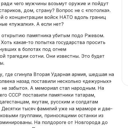
и ради чего мужчины возьмут оружие и пойдут
тариков, дом, страну? Вопрос не с «потолка».
й о концентрации войск НАТО вдоль границ
ные «пужалки». А если нет?
к открытию памятника убитым подо Ржевом.
Хоть какая-то попытка государства просить
нувших в болотах под огнем
й трагедии сотни. Они известны. Это будет
ы.
у, где сгинула Вторая Ударная армия, шедшая на
олвека назад поставили несколько «дежурных»
о не забыто». А мемориал стал народным. На
его СССР поставили памятники татарам,
 дагестанцам, якутам, русским и солдатам
. Десятки тысяч фамилий уже на мраморе и две-
сковыми группами, приносящими останки из
разминированы. На полдороге от Новгорода до