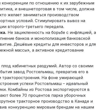
я конкуренции по отношению к их зарубежным
литика, и внешнеторговая в том числе, должна
, кто желает заниматься производством
ортных условий. Стимулировать вывоз на
ции второго-третьего передела.
ка.
Не зацикленность на борьбе с инфляцией, а
упнение банков и монополизация банковской
звитие. Дешёвые кредиты для инвесторов и для
нежной массы», а активное кредитование
е плод кабинетных раздумий. Автор со своими
ебытия завод Ростсельмаш, превратив его в
и тракторостроения. На фоне умирающей
строения успехи Ростсельмаш – идеальный
ки. Комбайны из Ростова экспортируются в
мают более 70 процентов парка уборочных
крупное тракторное производство в Канаде и
ставив конкуренцию мировым брендам на нашем