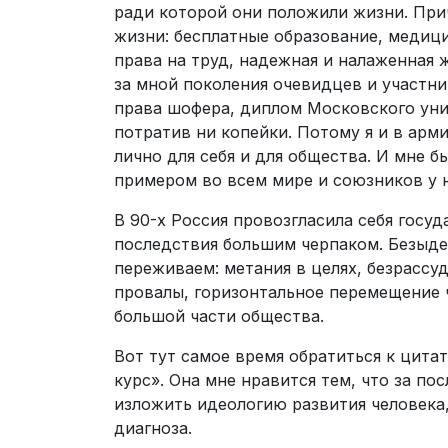
ради которой они положили жизни. Прич
жизни: бесплатные образование, медици
права на труд, надежная и налаженная 
за мной поколения очевидцев и участни
права шофера, диплом Московского унив
потратив ни копейки. Потому я и в арм
лично для себя и для общества. И мне б
примером во всем мире и союзников у н
В 90-х Россия провозгласила себя госуд
последствия большим черпаком. Безыдей
переживаем: метания в целях, безрассу
провалы, горизонтальное перемещение 
большой части общества.
Вот тут самое время обратиться к цит
курс». Она мне нравится тем, что за по
изложить идеологию развития человека,
диагноза.