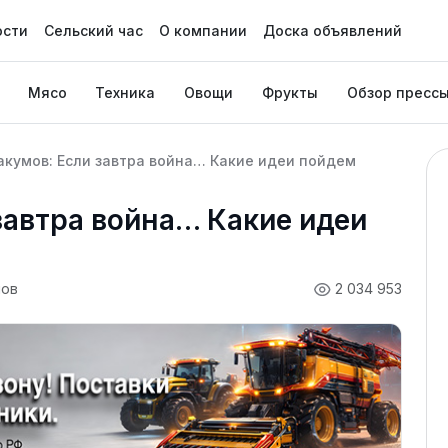
ости
Сельский час
О компании
Доска объявлений
Мясо
Техника
Овощи
Фрукты
Обзор пресс
акумов: Если завтра война… Какие идеи пойдем
завтра война… Какие идеи
мов
2 034 953