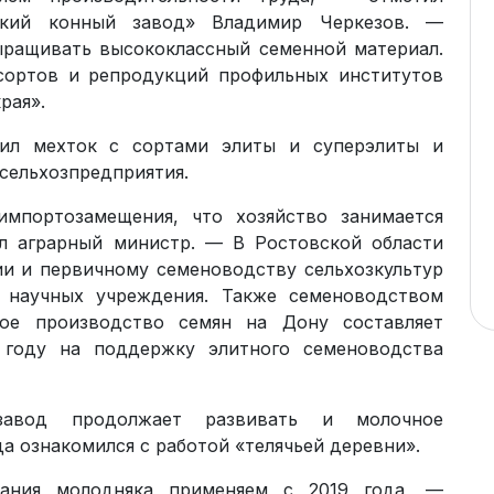
ский конный завод» Владимир Черкезов. —
ыращивать высококлассный семенной материал.
 сортов и репродукций профильных институтов
рая».
тил мехток с сортами элиты и суперэлиты и
сельхозпредприятия.
мпортозамещения, что хозяйство занимается
л аграрный министр. — В Ростовской области
ии и первичному семеноводству сельхозкультур
 научных учреждения. Также семеноводством
ное производство семян на Дону составляет
 году на поддержку элитного семеноводства
завод продолжает развивать и молочное
а ознакомился с работой «телячьей деревни».
ания молодняка применяем с 2019 года, —