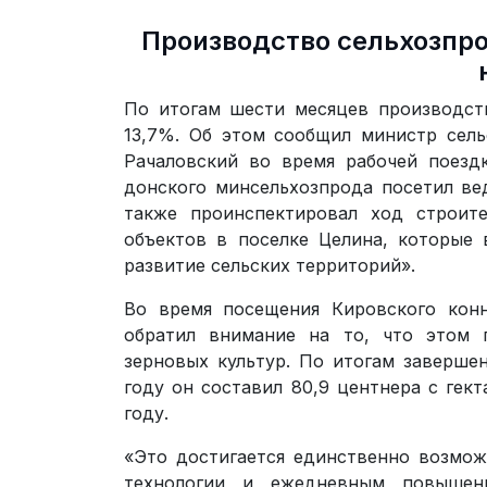
Производство сельхозпро
По итогам шести месяцев производст
13,7%. Об этом сообщил министр сель
Рачаловский во время рабочей поезд
донского минсельхозпрода посетил ве
также проинспектировал ход строит
объектов в поселке Целина, которые 
развитие сельских территорий».
Во время посещения Кировского конн
обратил внимание на то, что этом 
зерновых культур. По итогам заверше
году он составил 80,9 центнера с гек
году.
«Это достигается единственно возмо
технологии и ежедневным повышен