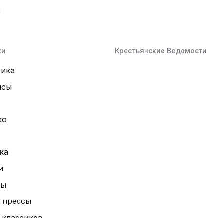
й
ки
Крестьянские Ведомости
тика
нсы
ко
ка
и
ты
 прессы
 классиков