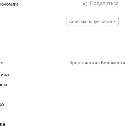
Поделиться
кономика
Сначала популярные
й
ки
Крестьянские Ведомости
тика
нсы
ко
ка