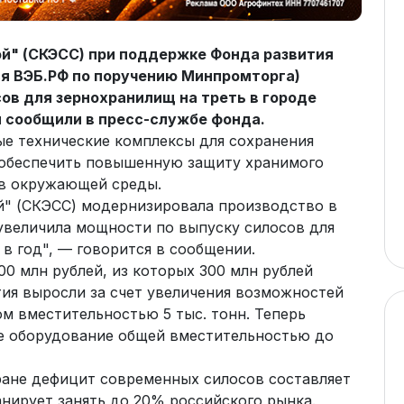
й" (СКЭСС) при поддержке Фонда развития
я ВЭБ.РФ по поручению Минпромторга)
ов для зернохранилищ на треть в городе
м сообщили в пресс-службе фонда.
е технические комплексы для сохранения
 обеспечить повышенную защиту хранимого
ов окружающей среды.
й" (СКЭСС) модернизировала производство в
 увеличила мощности по выпуску силосов для
 в год", — говорится в сообщении.
0 млн рублей, из которых 300 млн рублей
ия выросли за счет увеличения возможностей
м вместительностью 5 тыс. тонн. Теперь
е оборудование общей вместительностью до
ране дефицит современных силосов составляет
нирует занять до 20% российского рынка.