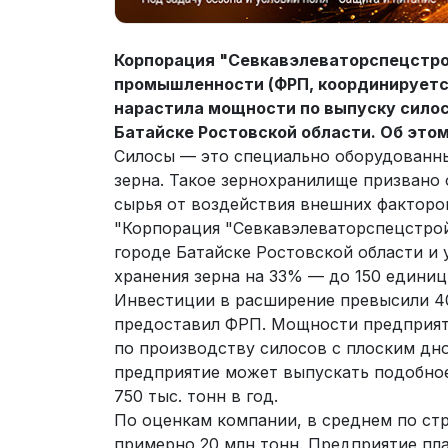
Корпорация "Севкавэлеваторспецстро
промышленности (ФРП, координируетс
нарастила мощности по выпуску силос
Батайске Ростовской области. Об это
Силосы — это специально оборудованны
зерна. Такое зернохранилище призвано
сырья от воздействия внешних фактор
"Корпорация "Севкавэлеваторспецстро
городе Батайске Ростовской области и
хранения зерна на 33% — до 150 единиц
Инвестиции в расширение превысили 40
предоставил ФРП. Мощности предприят
по производству силосов с плоским дно
предприятие может выпускать подобно
750 тыс. тонн в год.
По оценкам компании, в среднем по ст
примерно 20 млн тонн. Предприятие пла