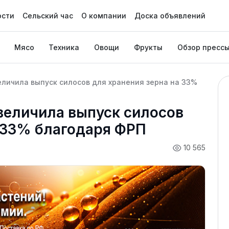
ости
Сельский час
О компании
Доска объявлений
Мясо
Техника
Овощи
Фрукты
Обзор пресс
еличила выпуск силосов для хранения зерна на 33%
величила выпуск силосов
 33% благодаря ФРП
10 565