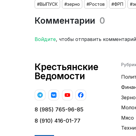
#ВЫПУСК
#зерно
#Ростов
#ФРП
#э
Комментарии
0
Войдите
, чтобы отправить комментари
Крестьянские
Рубри
Ведомости
Поли
Фина
Зерно
Моло
8 (985) 765-96-85
Мясо
8 (910) 416-01-77
Техни