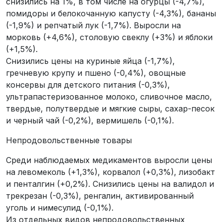
снизились на 1%, в том числе на огурцы (-4,7%),
помидоры и белокочанную капусту (-4,3%), бананы
(-1,9%) и репчатый лук (-1,7%). Выросли на
морковь (+4,6%), столовую свеклу (+3%) и яблоки
(+1,5%).
Снизились цены на куриные яйца (-1,7%),
гречневую крупу и пшено (-0,4%), овощные
консервы для детского питания (-0,3%),
ультрапастеризованное молоко, сливочное масло,
твердые, полутвердые и мягкие сыры, сахар-песок
и черный чай (-0,2%), вермишель (-0,1%).
Непродовольственные товары
Среди наблюдаемых медикаментов выросли цены
на левомеколь (+1,3%), корвалол (+0,3%), лизобакт
и пенталгин (+0,2%). Снизились цены на валидол и
трекрезан (-0,3%), ренгалин, активированный
уголь и нимесулид (-0,1%).
Из отдельных видов непродовольственных