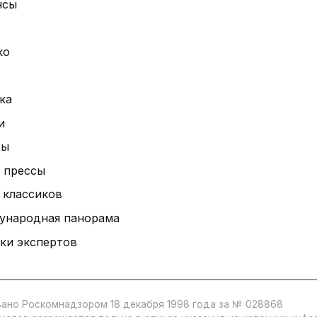
нсы
ко
ка
и
ты
 прессы
 классиков
ународная панорама
ки экспертов
ано Роскомнадзором 18 декабря 1998 года за № 028868