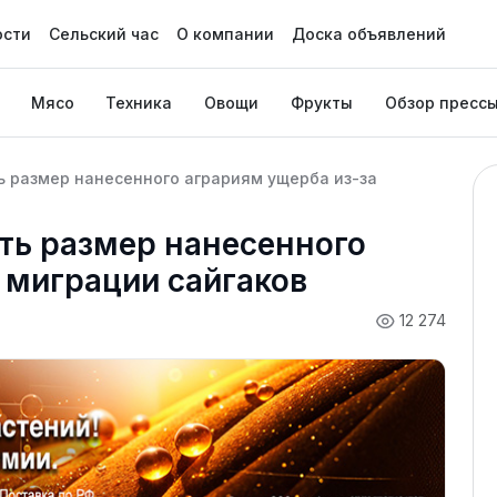
ости
Сельский час
О компании
Доска объявлений
Мясо
Техника
Овощи
Фрукты
Обзор пресс
ь размер нанесенного аграриям ущерба из-за
ть размер нанесенного
 миграции сайгаков
12 274