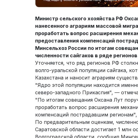
Министр сельского хозяйства РФ Окса
нанесенного аграриям массовой мигра
проработать вопрос расширения механ
предоставления компенсаций пострад
Минсельхоз России по итогам совещан
численности сайгаков в ряде регионов
Уточняется, что ряд регионов РФ столк
волго-уральской популяции сайгака, ко
Казахстана и наносит аграриям сущест
"Ядро этой популяции находится именно
северо-западного Прикаспия", — отмеча
"По итогам совещания Оксана Лут пору
проработать вопрос расширения механи
компенсаций пострадавшим регионам", 
По предварительным оценкам, численн
Саратовской области достигает 1 млн ос
Волгоградской области, сообщил Минсе