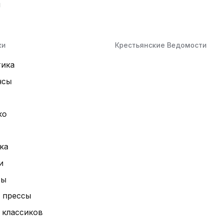
й
ки
Крестьянские Ведомости
тика
нсы
ко
ка
и
ты
 прессы
 классиков