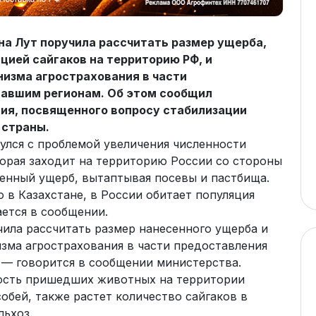
на Лут поручила рассчитать размер ущерба,
цией сайгаков на территорию РФ, и
изма агрострахования в части
авшим регионам. Об этом сообщил
ия, посвященного вопросу стабилизации
 страны.
нулся с проблемой увеличения численности
торая заходит на территорию России со стороны
венный ущерб, вытаптывая посевы и пастбища.
 в Казахстане, в России обитает популяция
ется в сообщении.
чила рассчитать размер нанесенного ущерба и
зма агрострахования в части предоставления
— говорится в сообщении министерства.
ость пришедших животных на территории
обей, также растет количество сайгаков в
льхоз.