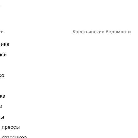
й
ки
Крестьянские Ведомости
тика
нсы
ко
ка
и
ты
 прессы
 классиков