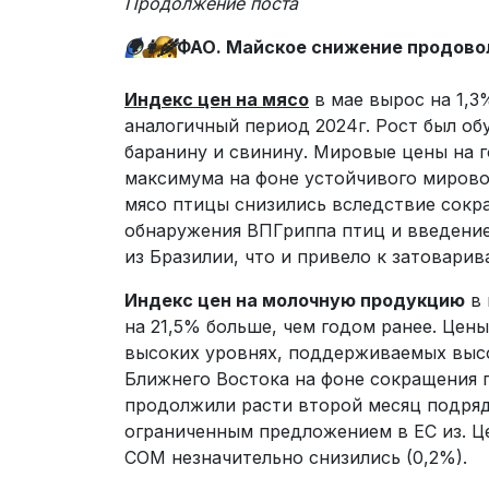
Продолжение поста
🌍
👩‍🌾
ФАО. Майское снижение продово
Индекс цен на мясо
в мае вырос на 1,3
аналогичный период 2024г. Рост был об
баранину и свинину. Мировые цены на г
максимума на фоне устойчивого мировог
мясо птицы снизились вследствие сокр
обнаружения ВПГриппа птиц и введение
из Бразилии, что и привело к затовари
Индекс цен на молочную продукцию
в 
на 21,5% больше, чем годом ранее. Цен
высоких уровнях, поддерживаемых высо
Ближнего Востока на фоне сокращения 
продолжили расти второй месяц подряд
ограниченным предложением в ЕС из. Це
СОМ незначительно снизились (0,2%).