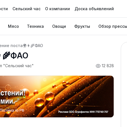
ости
Сельский час
О компании
Доска объявлений
Мясо
Техника
Овощи
Фрукты
Обзор пресс
ние поста🌍👩‍🌾ФАО
‍🌾ФАО
л "Сельский час"
12 828